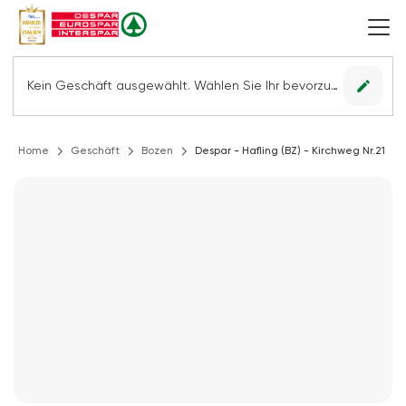
edit
Kein Geschäft ausgewählt. Wählen Sie Ihr bevorzugtes Geschäft, um alle Angebote sehen zu können.
Home
Geschäft
Bozen
Despar - Hafling (BZ) - Kirchweg Nr.21