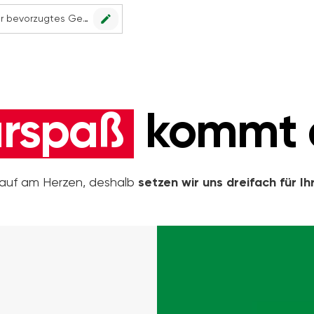
edit
Kein Geschäft ausgewählt. Wählen Sie Ihr bevorzugtes Geschäft, um alle Angebote sehen zu können.
rspaß
kommt d
inkauf am Herzen, deshalb
setzen wir uns dreifach für Ih