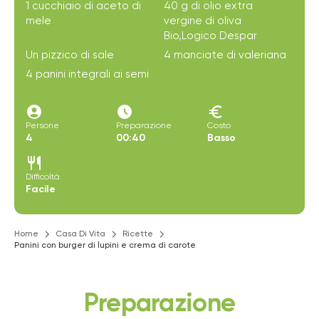
1 cucchiaio di aceto di
40 g di olio extra
mele
vergine di oliva
Bio,Logico Despar
Un pizzico di sale
4 manciate di valeriana
4 panini integrali ai semi
account_circle
access_time_filled
euro
Persone
Preparazione
Costo
4
00:40
Basso
restaurant
Difficoltà
Facile
Home
Casa Di Vita
Ricette
Panini con burger di lupini e crema di carote
Preparazione