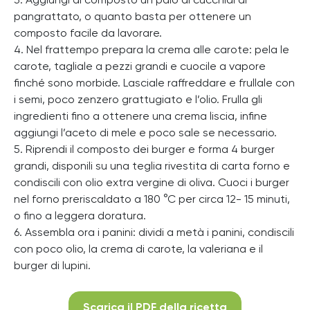
3. Aggiungi al composto un paio di cucchiai di
pangrattato, o quanto basta per ottenere un
composto facile da lavorare.
4. Nel frattempo prepara la crema alle carote: pela le
carote, tagliale a pezzi grandi e cuocile a vapore
finché sono morbide. Lasciale raffreddare e frullale con
i semi, poco zenzero grattugiato e l’olio. Frulla gli
ingredienti fino a ottenere una crema liscia, infine
aggiungi l’aceto di mele e poco sale se necessario.
5. Riprendi il composto dei burger e forma 4 burger
grandi, disponili su una teglia rivestita di carta forno e
condiscili con olio extra vergine di oliva. Cuoci i burger
nel forno preriscaldato a 180 °C per circa 12- 15 minuti,
o fino a leggera doratura.
6. Assembla ora i panini: dividi a metà i panini, condiscili
con poco olio, la crema di carote, la valeriana e il
burger di lupini.
Scarica il PDF della ricetta