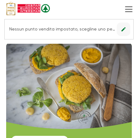
edit
Nessun punto vendita impostato, scegline uno per vedere le offerte.