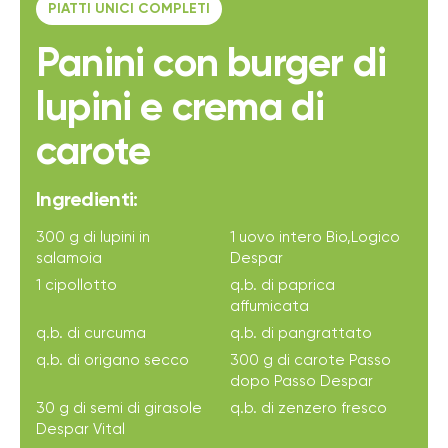
PIATTI UNICI COMPLETI
Panini con burger di
lupini e crema di
carote
Ingredienti:
300 g di lupini in
1 uovo intero Bio,Logico
salamoia
Despar
1 cipollotto
q.b. di paprica
affumicata
q.b. di curcuma
q.b. di pangrattato
q.b. di origano secco
300 g di carote Passo
dopo Passo Despar
30 g di semi di girasole
q.b. di zenzero fresco
Despar Vital