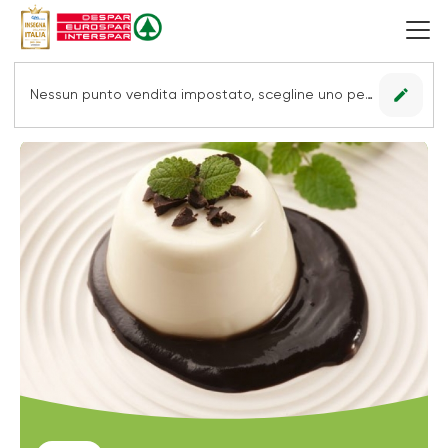
edit
Nessun punto vendita impostato, scegline uno per vedere le offerte.