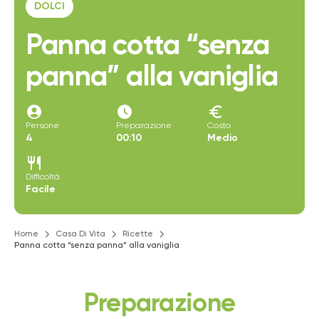
DOLCI
Panna cotta “senza
panna” alla vaniglia
account_circle
access_time_filled
euro
Persone
Preparazione
Costo
4
00:10
Medio
restaurant
Difficoltà
Facile
Home
Casa Di Vita
Ricette
Panna cotta “senza panna” alla vaniglia
Preparazione