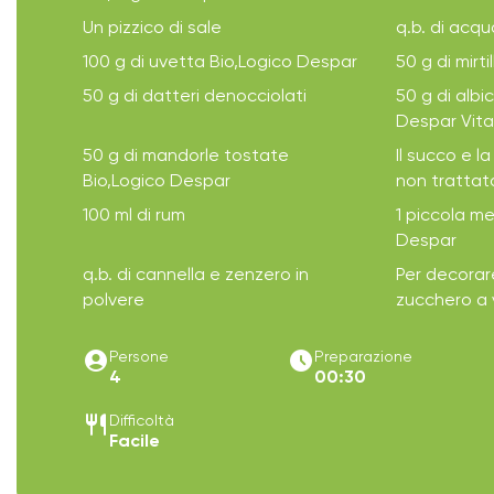
Un pizzico di sale
q.b. di acq
100 g di uvetta Bio,Logico Despar
50 g di mirtil
50 g di datteri denocciolati
50 g di alb
Despar Vita
50 g di mandorle tostate
Il succo e l
Bio,Logico Despar
non trattat
100 ml di rum
1 piccola m
Despar
q.b. di cannella e zenzero in
Per decorare
polvere
zucchero a 
account_circle
access_time_filled
Persone
Preparazione
4
00:30
restaurant
Difficoltà
Facile