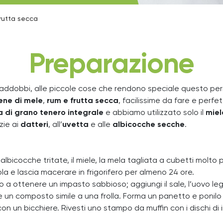
frutta secca
Preparazione
gli addobbi, alle piccole cose che rendono speciale questo per
iene di mele
,
rum e frutta secca
, facilissime da fare e perf
a di grano tenero integrale
e abbiamo utilizzato solo il
miel
zie ai
datteri
, all’
uvetta
e alle
albicocche secche
.
le albicocche tritate, il miele, la mela tagliata a cubetti molto
la e lascia macerare in frigorifero per almeno 24 ore.
no a ottenere un impasto sabbioso; aggiungi il sale, l’uovo l
n composto simile a una frolla. Forma un panetto e ponilo in f
con un bicchiere. Rivesti uno stampo da muffin con i dischi di i