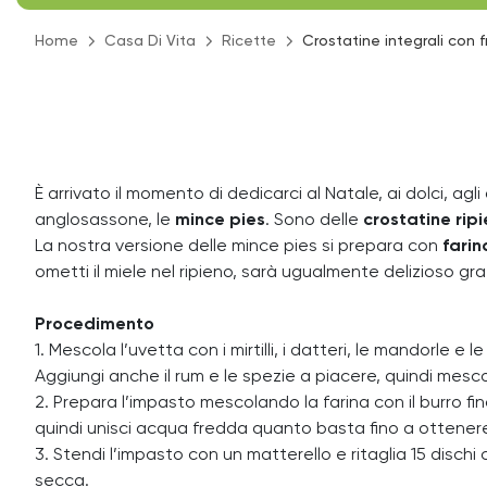
Home
Casa Di Vita
Ricette
Crostatine integrali con 
È arrivato il momento di dedicarci al Natale, ai dolci, a
anglosassone, le
mince pies
. Sono delle
crostatine rip
La nostra versione delle mince pies si prepara con
farin
ometti il miele nel ripieno, sarà ugualmente delizioso gra
Procedimento
1. Mescola l’uvetta con i mirtilli, i datteri, le mandorle e 
Aggiungi anche il rum e le spezie a piacere, quindi mesco
2. Prepara l’impasto mescolando la farina con il burro fi
quindi unisci acqua fredda quanto basta fino a ottenere u
3. Stendi l’impasto con un matterello e ritaglia 15 dischi 
secca.