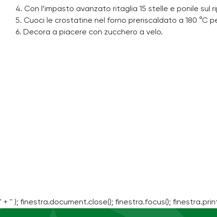
4. Con l’impasto avanzato ritaglia 15 stelle e ponile sul r
5. Cuoci le crostatine nel forno preriscaldato a 180 °C pe
6. Decora a piacere con zucchero a velo.
' + '' ); finestra.document.close(); finestra.focus(); finestra.print