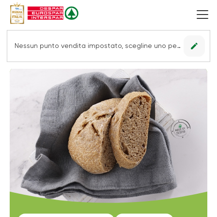
edit
Nessun punto vendita impostato, scegline uno per vedere le offerte.