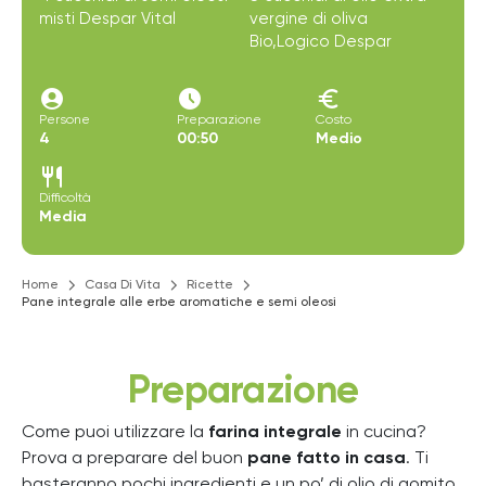
misti Despar Vital
vergine di oliva
Bio,Logico Despar
account_circle
access_time_filled
euro
Persone
Preparazione
Costo
4
00:50
Medio
restaurant
Difficoltà
Media
Home
Casa Di Vita
Ricette
Pane integrale alle erbe aromatiche e semi oleosi
Preparazione
Come puoi utilizzare la
farina integrale
in cucina?
Prova a preparare del buon
pane fatto in casa
. Ti
basteranno pochi ingredienti e un po’ di olio di gomito