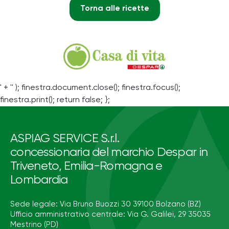
Torna alle ricette
' + '' ); finestra.document.close(); finestra.focus();
finestra.print(); return false; };
ASPIAG SERVICE S.r.l.
concessionaria del marchio Despar in
Triveneto, Emilia-Romagna e
Lombardia
Sede legale: Via Bruno Buozzi 30 39100 Bolzano (BZ)
Ufficio amministrativo centrale: Via G. Galilei, 29 35035
Mestrino (PD)