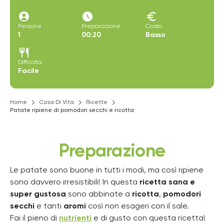
account_circle
access_time_filled
euro
Persone
Preparazione
Costo
1
00:20
Basso
restaurant
Difficoltà
Facile
Home
Casa Di Vita
Ricette
Patate ripiene di pomodori secchi e ricotta
Preparazione
Le patate sono buone in tutti i modi, ma così ripiene
sono davvero irresistibili! In questa
ricetta sana e
super gustosa
sono abbinate a
ricotta
,
pomodori
secchi
e tanti
aromi
così non esageri con il sale.
Fai il pieno di
nutrienti
e di gusto con questa ricetta!