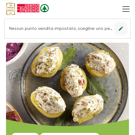
edit
Nessun punto vendita impostato, scegline uno per vedere le offerte.