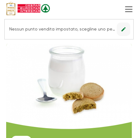
edit
Nessun punto vendita impostato, scegline uno per vedere le offerte.