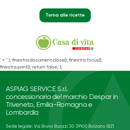
Torna alle ricette
' + '' ); finestra.document.close(); finestra.focus();
finestra.print(); return false; };
ASPIAG SERVICE S.r.l.
concessionaria del marchio Despar in
Triveneto, Emilia-Romagna e
Lombardia
Sede legale: Via Bruno Buozzi 30 39100 Bolzano (BZ)