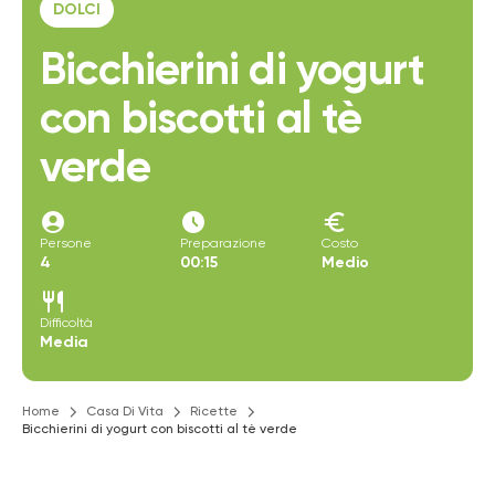
DOLCI
Bicchierini di yogurt
con biscotti al tè
verde
account_circle
access_time_filled
euro
Persone
Preparazione
Costo
4
00:15
Medio
restaurant
Difficoltà
Media
Home
Casa Di Vita
Ricette
Bicchierini di yogurt con biscotti al tè verde