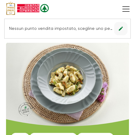
edit
Nessun punto vendita impostato, scegline uno per vedere le offerte.