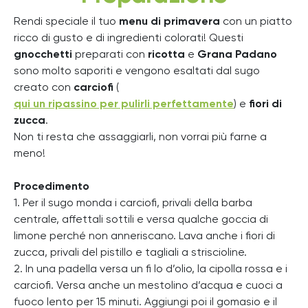
Rendi speciale il tuo
menu di primavera
con un piatto
ricco di gusto e di ingredienti colorati! Questi
gnocchetti
preparati con
ricotta
e
Grana Padano
sono molto saporiti e vengono esaltati dal sugo
creato con
carciofi
(
qui un ripassino per pulirli perfettamente
) e
fiori di
zucca
.
Non ti resta che assaggiarli, non vorrai più farne a
meno!
Procedimento
1. Per il sugo monda i carciofi, privali della barba
centrale, affettali sottili e versa qualche goccia di
limone perché non anneriscano. Lava anche i fiori di
zucca, privali del pistillo e tagliali a striscioline.
2. In una padella versa un fi lo d’olio, la cipolla rossa e i
carciofi. Versa anche un mestolino d’acqua e cuoci a
fuoco lento per 15 minuti. Aggiungi poi il gomasio e il