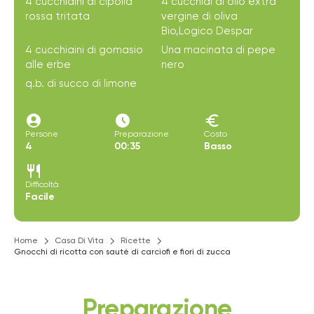
4 cucchiaini di cipolla
4 cucchiai di olio extra
rossa tritata
vergine di oliva
Bio,Logico Despar
4 cucchiaini di gomasio
Una macinata di pepe
alle erbe
nero
q.b. di succo di limone
account_circle
access_time_filled
euro
Persone
Preparazione
Costo
4
00:35
Basso
restaurant
Difficoltà
Facile
Home
Casa Di Vita
Ricette
Gnocchi di ricotta con sauté di carciofi e fiori di zucca
Preparazione