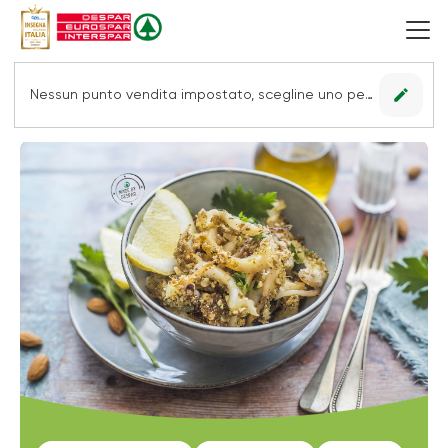
edit
Nessun punto vendita impostato, scegline uno per vedere le offerte.