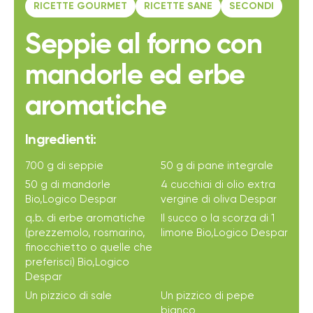
RICETTE GOURMET
RICETTE SANE
SECONDI
Seppie al forno con
mandorle ed erbe
aromatiche
Ingredienti:
700 g di seppie
50 g di pane integrale
50 g di mandorle
4 cucchiai di olio extra
Bio,Logico Despar
vergine di oliva Despar
q.b. di erbe aromatiche
Il succo o la scorza di 1
(prezzemolo, rosmarino,
limone Bio,Logico Despar
finocchietto o quelle che
preferisci) Bio,Logico
Despar
Un pizzico di sale
Un pizzico di pepe
bianco