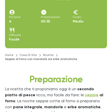
account_circle
access_time_filled
euro
Persone
Preparazione
Costo
4
00:35
Medio
restaurant
Difficoltà
Facile
Home
Casa Di Vita
Ricette
Seppie al forno con mandorle ed erbe aromatiche
Preparazione
La ricetta che ti proponiamo oggi è un
secondo
piatto di pesce
ricco, ma facile da fare: le
seppie
al
forno
. Le nostre seppie cotte al forno si preparano
con
pane integrale
,
mandorle
e
erbe aromatiche
.