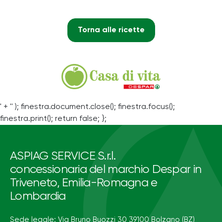
Torna alle ricette
' + '' ); finestra.document.close(); finestra.focus();
finestra.print(); return false; };
ASPIAG SERVICE S.r.l.
concessionaria del marchio Despar in
Triveneto, Emilia-Romagna e
Lombardia
Sede legale: Via Bruno Buozzi 30 39100 Bolzano (BZ)