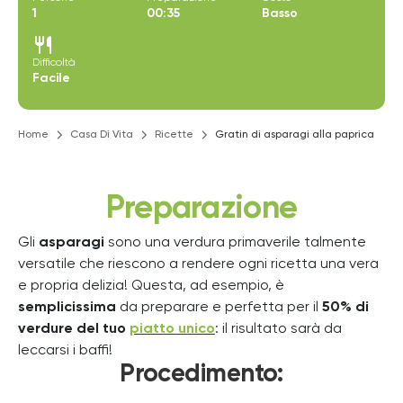
1
00:35
Basso
restaurant
Difficoltà
Facile
Home
Casa Di Vita
Ricette
Gratin di asparagi alla paprica
Preparazione
Gli
asparagi
sono una verdura primaverile talmente
versatile che riescono a rendere ogni ricetta una vera
e propria delizia! Questa, ad esempio, è
semplicissima
da preparare e perfetta per il
50% di
verdure del tuo
piatto unico
: il risultato sarà da
leccarsi i baffi!
Procedimento
: