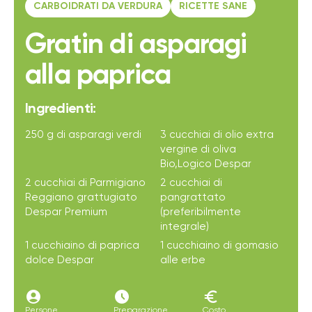
CARBOIDRATI DA VERDURA
RICETTE SANE
Gratin di asparagi
alla paprica
Ingredienti:
250 g di asparagi verdi
3 cucchiai di olio extra
vergine di oliva
Bio,Logico Despar
2 cucchiai di Parmigiano
2 cucchiai di
Reggiano grattugiato
pangrattato
Despar Premium
(preferibilmente
integrale)
1 cucchiaino di paprica
1 cucchiaino di gomasio
dolce Despar
alle erbe
account_circle
access_time_filled
euro
Persone
Preparazione
Costo