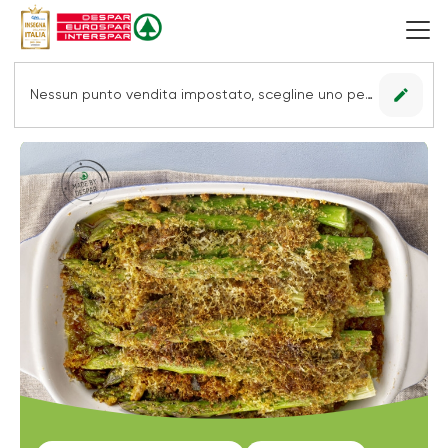
edit
Nessun punto vendita impostato, scegline uno per vedere le offerte.