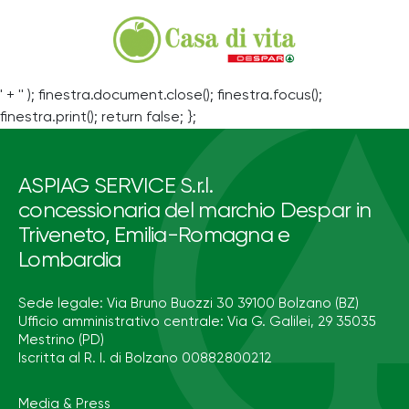
' + '' ); finestra.document.close(); finestra.focus();
finestra.print(); return false; };
ASPIAG SERVICE S.r.l.
concessionaria del marchio Despar in
Triveneto, Emilia-Romagna e
Lombardia
Sede legale: Via Bruno Buozzi 30 39100 Bolzano (BZ)
Ufficio amministrativo centrale: Via G. Galilei, 29 35035
Mestrino (PD)
Iscritta al R. I. di Bolzano 00882800212
Media & Press