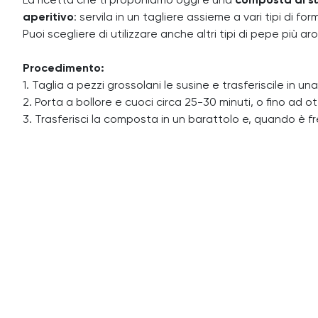
La ricetta che ti proponiamo oggi è una
composta di su
aperitivo
: servila in un tagliere assieme a vari tipi di fo
Puoi scegliere di utilizzare anche altri tipi di pepe più a
Procedimento:
1. Taglia a pezzi grossolani le susine e trasferiscile in 
2. Porta a bollore e cuoci circa 25-30 minuti, o fino ad
3. Trasferisci la composta in un barattolo e, quando è fr