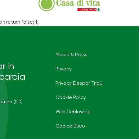
(); return false; };
Media & Press
r in
Privacy
bardia
Privacy Despar Tribù
Cookie Policy
strino (PD)
Whistleblowing
Codice Etico