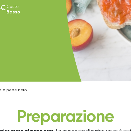
euro
Costo
Basso
e e pepe nero
Preparazione