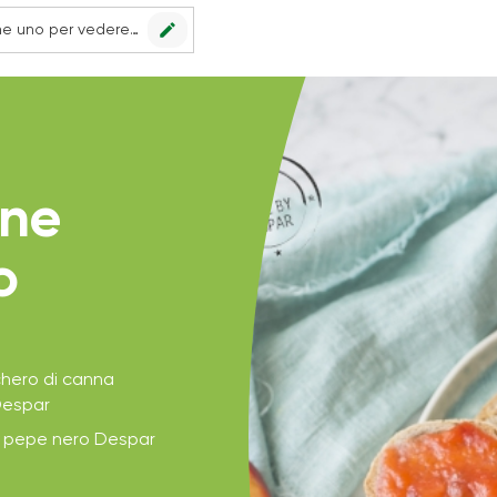
edit
Nessun punto vendita impostato, scegline uno per vedere le offerte.
ine
o
chero di canna
Despar
i pepe nero Despar