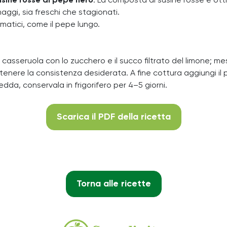
sine rosse al pepe nero
. La composta di susine rosse è ott
rmaggi, sia freschi che stagionati.
romatici, come il pepe lungo.
una casseruola con lo zucchero e il succo filtrato del limone; m
 ottenere la consistenza desiderata. A fine cottura aggiungi 
edda, conservala in frigorifero per 4–5 giorni.
Scarica il PDF della ricetta
Torna alle ricette