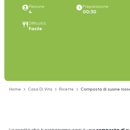
account_circle
access_time_filled
Persone
Preparazione
4
00:30
restaurant
Difficoltà
Facile
Home
Casa Di Vita
Ricette
Composta di susine ross