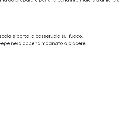
ima da preparare per una cena informale tra amici o un
escola e porta la casseruola sul fuoco.
il pepe nero appena macinato a piacere.