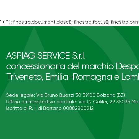
' + '' ); finestra.document.close(); finestra.focus(); finestra.print
ASPIAG SERVICE S.r.l.
concessionaria del marchio Despa
Triveneto, Emilia-Romagna e Lom
Sede legale: Via Bruno Buozzi 30 39100 Bolzano (BZ)
Ufficio amministrativo centrale: Via G. Galilei, 29 35035 Me
Iscritta al R. I. di Bolzano 00882800212