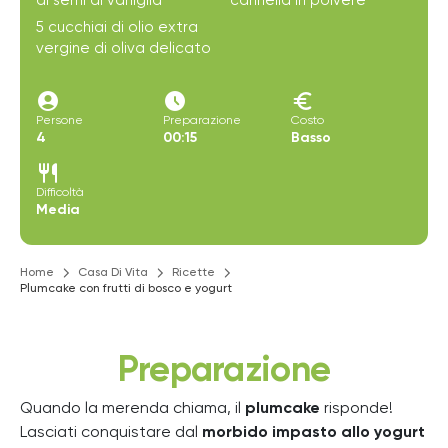
di semi di vaniglia
cannella in polvere
5 cucchiai di olio extra
vergine di oliva delicato
account_circle
access_time_filled
euro
Persone
Preparazione
Costo
4
00:15
Basso
restaurant
Difficoltà
Media
Home
Casa Di Vita
Ricette
Plumcake con frutti di bosco e yogurt
Preparazione
Quando la merenda chiama, il
plumcake
risponde!
Lasciati conquistare dal
morbido impasto allo yogurt