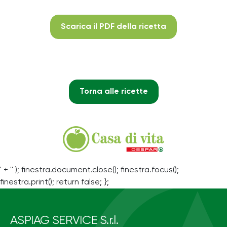
Scarica il PDF della ricetta
Torna alle ricette
' + '' ); finestra.document.close(); finestra.focus();
finestra.print(); return false; };
ASPIAG SERVICE S.r.l.