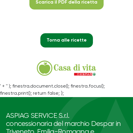
Scarica il PDF della ricetta
Torna alle ricette
' + '' ); finestra.document.close(); finestra.focus();
finestra.print(); return false; };
ASPIAG SERVICE S.r.l.
concessionaria del marchio Despar in
Triveneto, Emilia-Romagna e