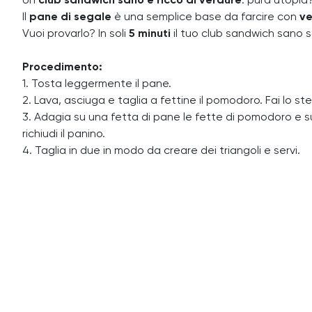
Un
club sandwich sano e ricco di verdure
: pura utopia
Il
pane di segale
è una semplice base da farcire con
ve
Vuoi provarlo? In soli
5 minuti
il tuo club sandwich sano 
Procedimento:
1. Tosta leggermente il pane.
2. Lava, asciuga e taglia a fettine il pomodoro. Fai lo ste
3. Adagia su una fetta di pane le fette di pomodoro e sul
richiudi il panino.
4. Taglia in due in modo da creare dei triangoli e servi.