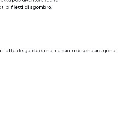
cetta può diventare realtà.
ti ai
filetti di sgombro
.
 filetto di sgombro, una manciata di spinacini, quindi