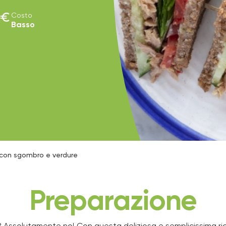
euro
Costo
Basso
 con sgombro e verdure
Preparazione