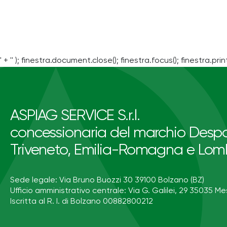
' + '' ); finestra.document.close(); finestra.focus(); finestra.print
ASPIAG SERVICE S.r.l.
concessionaria del marchio Despa
Triveneto, Emilia-Romagna e Lom
Sede legale: Via Bruno Buozzi 30 39100 Bolzano (BZ)
Ufficio amministrativo centrale: Via G. Galilei, 29 35035 Me
Iscritta al R. I. di Bolzano 00882800212