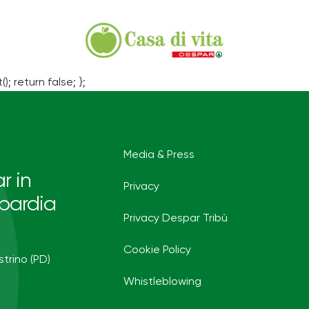
(); return false; };
Media & Press
r in
Privacy
bardia
Privacy Despar Tribù
Cookie Policy
strino (PD)
Whistleblowing