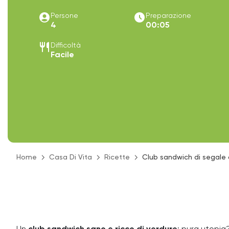
account_circle
access_time_filled
Persone
Preparazione
4
00:05
restaurant
Difficoltà
Facile
Home
Casa Di Vita
Ricette
Club sandwich di segale