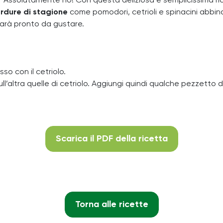
? Assolutamente no! Con questa deliziosa e semplicissima ri
rdure di stagione
come pomodori, cetrioli e spinacini abbina
sarà pronto da gustare.
sso con il cetriolo.
l’altra quelle di cetriolo. Aggiungi quindi qualche pezzetto di
Scarica il PDF della ricetta
Torna alle ricette