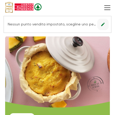
edit
Nessun punto vendita impostato, scegline uno per vedere le offerte.