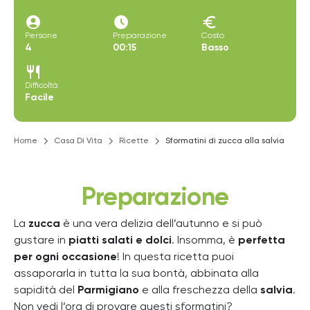
account_circle
access_time_filled
euro
Persone
Preparazione
Costo
4
00:15
Basso
restaurant
Difficoltà
Facile
Home
Casa Di Vita
Ricette
Sformatini di zucca alla salvia
Preparazione
La
zucca
è una vera delizia dell’autunno e si può
gustare in
piatti salati e dolci
. Insomma, è
perfetta
per ogni occasione
! In questa ricetta puoi
assaporarla in tutta la sua bontà, abbinata alla
sapidità del
Parmigiano
e alla freschezza della
salvia
.
Non vedi l’ora di provare questi sformatini?