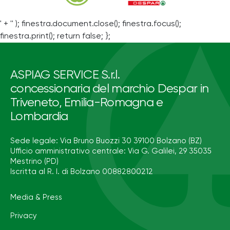
' + '' ); finestra.document.close(); finestra.focus();
finestra.print(); return false; };
ASPIAG SERVICE S.r.l.
concessionaria del marchio Despar in
Triveneto, Emilia-Romagna e
Lombardia
Sede legale: Via Bruno Buozzi 30 39100 Bolzano (BZ)
Ufficio amministrativo centrale: Via G. Galilei, 29 35035
Mestrino (PD)
Iscritta al R. I. di Bolzano 00882800212
Media & Press
Privacy