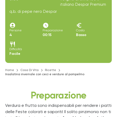
italiano Despar Premium
q.b. di pepe nero Despar
account_circle
access_time_filled
euro
Persone
Preparazione
Costo
4
00:15
Basso
restaurant
Difficoltà
Facile
Home
Casa Di Vita
Ricette
Insalatina invernale con ceci e verdure al pompelmo
Preparazione
Verdura e frutta sono indispensabili per rendere i piatti
delle Feste colorati e saporiti! Il solito pinzimonio non ti