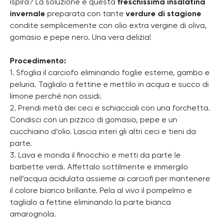
ispira? La soluzione è questa
freschissima insalatina
invernale
preparata con tante
verdure di stagione
condite semplicemente con olio extra vergine di oliva,
gomasio e pepe nero. Una vera delizia!
Procedimento:
1. Sfoglia il carciofo eliminando foglie esterne, gambo e
peluria. Taglialo a fettine e mettilo in acqua e succo di
limone perché non ossidi.
2. Prendi metà dei ceci e schiacciali con una forchetta.
Condisci con un pizzico di gomasio, pepe e un
cucchiaino d’olio. Lascia interi gli altri ceci e tieni da
parte.
3. Lava e monda il finocchio e metti da parte le
barbette verdi. Affettalo sottilmente e immergilo
nell’acqua acidulata assieme ai carciofi per mantenere
il colore bianco brillante. Pela al vivo il pompelmo e
taglialo a fettine eliminando la parte bianca
amarognola.