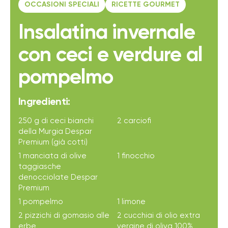
OCCASIONI SPECIALI
RICETTE GOURMET
Insalatina invernale
con ceci e verdure al
pompelmo
Ingredienti:
250 g di ceci bianchi
2 carciofi
della Murgia Despar
Premium (già cotti)
1 manciata di olive
1 finocchio
taggiasche
denocciolate Despar
Premium
1 pompelmo
1 limone
2 pizzichi di gomasio alle
2 cucchiai di olio extra
erbe
vergine di oliva 100%