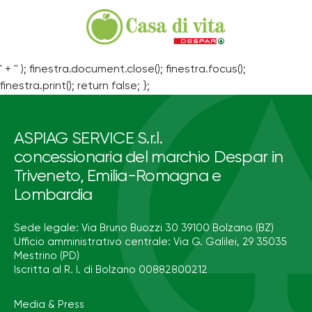
' + '' ); finestra.document.close(); finestra.focus();
finestra.print(); return false; };
ASPIAG SERVICE S.r.l.
concessionaria del marchio Despar in
Triveneto, Emilia-Romagna e
Lombardia
Sede legale: Via Bruno Buozzi 30 39100 Bolzano (BZ)
Ufficio amministrativo centrale: Via G. Galilei, 29 35035
Mestrino (PD)
Iscritta al R. I. di Bolzano 00882800212
Media & Press