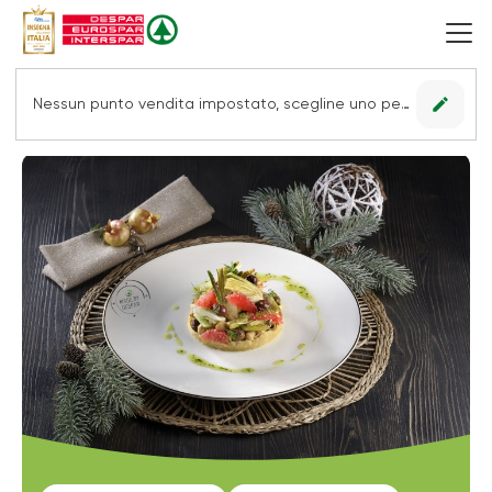
edit
Nessun punto vendita impostato, scegline uno per vedere le offerte.