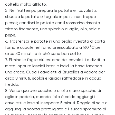
coltello molto affilato.
5. Nel frattempo prepara le patate e i cavoletti:
sbuccia le patate e tagliale in pezzi non troppo
piccoli; condisci le patate con il rosmarino rimasto
tritato finemente, uno spicchio di aglio, olio, sale e
pepe.
6. Trasferisci le patate in una teglia rivestita di carta
forno e cuocile nel forno preriscaldato a 160 °C per
circa 30 minuti, o finché sono ben cotte.
7. Elimina le foglie più esterne dei cavoletti e dividili a
metà, oppure lasciali interi e incidi la base facendo
una croce. Cuoci i cavoletti di Bruxelles a vapore per
circa 8 minuti, scolali e lasciali raffreddare in acqua
fredda.
8. Versa qualche cucchiaio di olio e uno spicchio di
aglio in padella, quando l’olio è caldo aggiungi i
cavoletti e lasciali insaporire 5 minuti. Regola di sale e
aggiungi la scorza grattugiata e il succo spremuto di