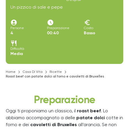
Un pizzico di sale e pepe
account_circle
access_time_filled
euro
Persone
Preparazione
Costo
4
00:40
Basso
restaurant
Difficoltà
Media
Home
Casa Di Vita
Ricette
Roast beef con patate dolci al forno e cavoletti di Bruxelles
Preparazione
Oggi ti proponiamo un classico, il
roast beef
. Lo
abbiamo accompagnato a delle
patate dolci
cotte in
forno e dei
cavoletti di Bruxelles
all’arancia. Se non