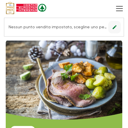
edit
Nessun punto vendita impostato, scegline uno per vedere le offerte.