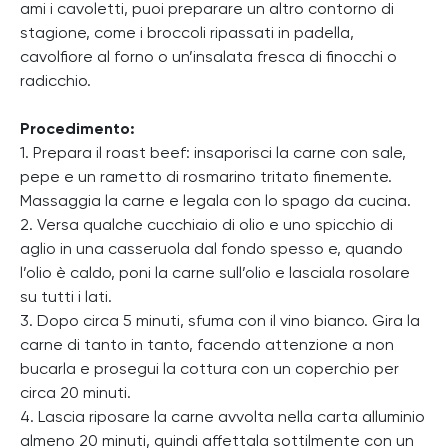
ami i cavoletti, puoi preparare un altro contorno di
stagione, come i broccoli ripassati in padella,
cavolfiore al forno o un’insalata fresca di finocchi o
radicchio.
Procedimento:
1. Prepara il roast beef: insaporisci la carne con sale,
pepe e un rametto di rosmarino tritato finemente.
Massaggia la carne e legala con lo spago da cucina.
2. Versa qualche cucchiaio di olio e uno spicchio di
aglio in una casseruola dal fondo spesso e, quando
l’olio è caldo, poni la carne sull’olio e lasciala rosolare
su tutti i lati.
3. Dopo circa 5 minuti, sfuma con il vino bianco. Gira la
carne di tanto in tanto, facendo attenzione a non
bucarla e prosegui la cottura con un coperchio per
circa 20 minuti.
4. Lascia riposare la carne avvolta nella carta alluminio
almeno 20 minuti, quindi affettala sottilmente con un