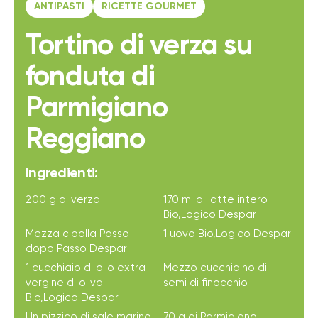
ANTIPASTI
RICETTE GOURMET
Tortino di verza su
fonduta di
Parmigiano
Reggiano
Ingredienti:
200 g di verza
170 ml di latte intero
Bio,Logico Despar
Mezza cipolla Passo
1 uovo Bio,Logico Despar
dopo Passo Despar
1 cucchiaio di olio extra
Mezzo cucchiaino di
vergine di oliva
semi di finocchio
Bio,Logico Despar
Un pizzico di sale marino
70 g di Parmigiano