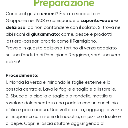
Preparazione
Conosci il gusto
umami
? È stato scoperto in
Giappone nel 1908 e corrisponde a
saporito-sapore
delizioso
, da non confondere con il salato! Si trova nei
cibi ricchi di
glutammato
: carne, pesce e prodotti
lattiero-caseari proprio come il Parmigiano.
Provalo in questo delizioso tortino di verza adagiato
su una fonduta di Parmigiano Reggiano, sarà una vera
delizia!
Procedimento:
1. Monda la verza eliminando le foglie esterne e la
costola centrale. Lava le foglie e tagliale a listarelle.
2. Sbuccia la cipolla e tagliala a rondelle, mettila a
rosolare dolcemente in una padella con un cucchiaio
d’olio e poca acqua. Una volta cotta, aggiungi la verza
e insaporisci con i semi di finocchio, un pizzico di sale e
di pepe. Copri e lascia stufare aggiungendo al