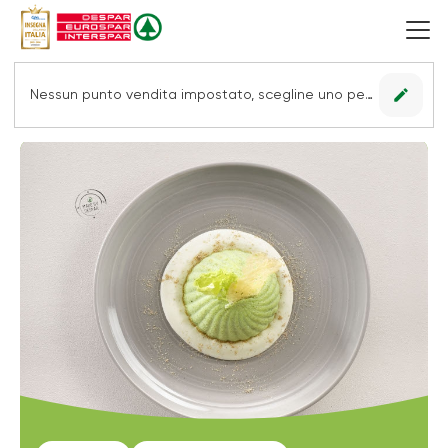
edit
Nessun punto vendita impostato, scegline uno per vedere le offerte.