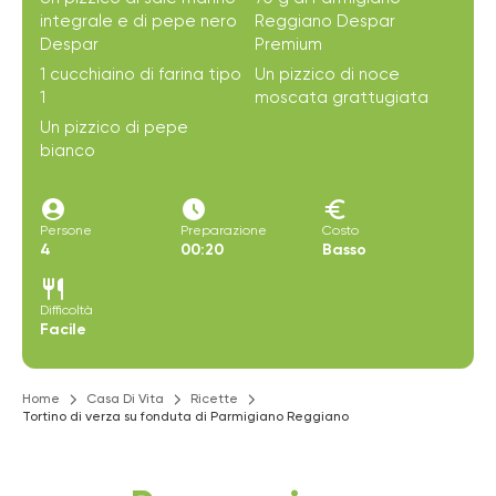
integrale e di pepe nero
Reggiano Despar
Despar
Premium
1 cucchiaino di farina tipo
Un pizzico di noce
1
moscata grattugiata
Un pizzico di pepe
bianco
account_circle
access_time_filled
euro
Persone
Preparazione
Costo
4
00:20
Basso
restaurant
Difficoltà
Facile
Home
Casa Di Vita
Ricette
Tortino di verza su fonduta di Parmigiano Reggiano