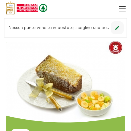
edit
Nessun punto vendita impostato, scegline uno per vedere le offerte.