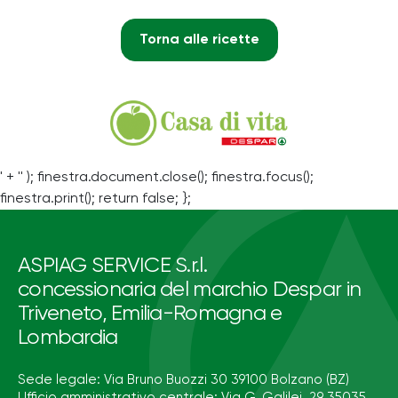
Torna alle ricette
' + '' ); finestra.document.close(); finestra.focus();
finestra.print(); return false; };
ASPIAG SERVICE S.r.l.
concessionaria del marchio Despar in
Triveneto, Emilia-Romagna e
Lombardia
Sede legale: Via Bruno Buozzi 30 39100 Bolzano (BZ)
Ufficio amministrativo centrale: Via G. Galilei, 29 35035