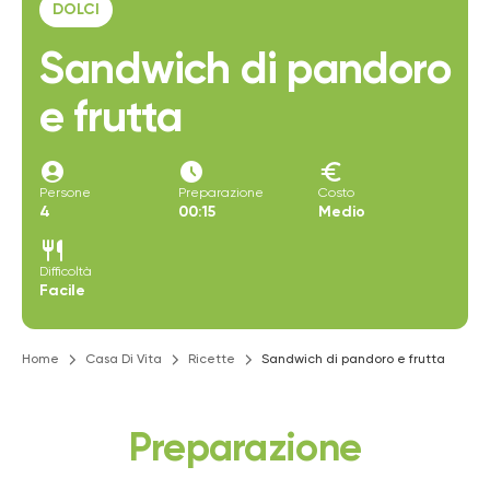
DOLCI
Sandwich di pandoro
e frutta
account_circle
access_time_filled
euro
Persone
Preparazione
Costo
4
00:15
Medio
restaurant
Difficoltà
Facile
Home
Casa Di Vita
Ricette
Sandwich di pandoro e frutta
Preparazione