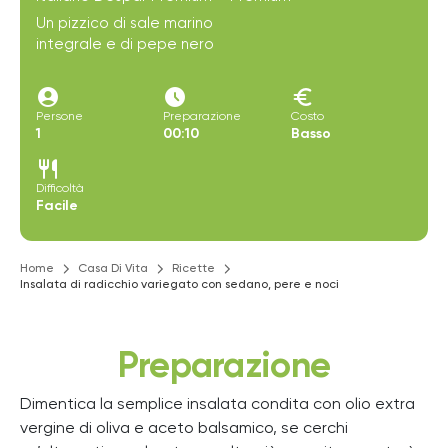
Un pizzico di sale marino
integrale e di pepe nero
account_circle
access_time_filled
euro
Persone
Preparazione
Costo
1
00:10
Basso
restaurant
Difficoltà
Facile
Home
Casa Di Vita
Ricette
Insalata di radicchio variegato con sedano, pere e noci
Preparazione
Dimentica la semplice insalata condita con olio extra
vergine di oliva e aceto balsamico, se cerchi