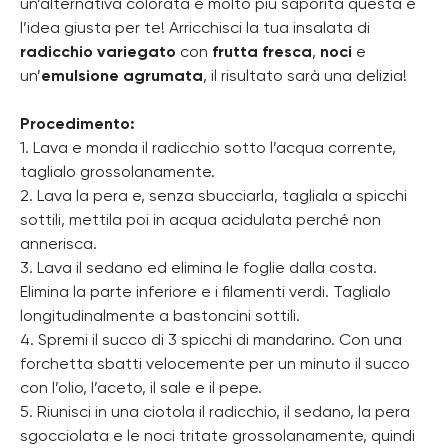
un’alternativa colorata e molto più saporita questa è
l’idea giusta per te! Arricchisci la tua insalata di
radicchio variegato
con
frutta fresca
,
noci
e
un’
emulsione agrumata
, il risultato sarà una delizia!
Procedimento:
1. Lava e monda il radicchio sotto l’acqua corrente,
taglialo grossolanamente.
2. Lava la pera e, senza sbucciarla, tagliala a spicchi
sottili, mettila poi in acqua acidulata perché non
annerisca.
3. Lava il sedano ed elimina le foglie dalla costa.
Elimina la parte inferiore e i filamenti verdi. Taglialo
longitudinalmente a bastoncini sottili.
4. Spremi il succo di 3 spicchi di mandarino. Con una
forchetta sbatti velocemente per un minuto il succo
con l’olio, l’aceto, il sale e il pepe.
5. Riunisci in una ciotola il radicchio, il sedano, la pera
sgocciolata e le noci tritate grossolanamente, quindi