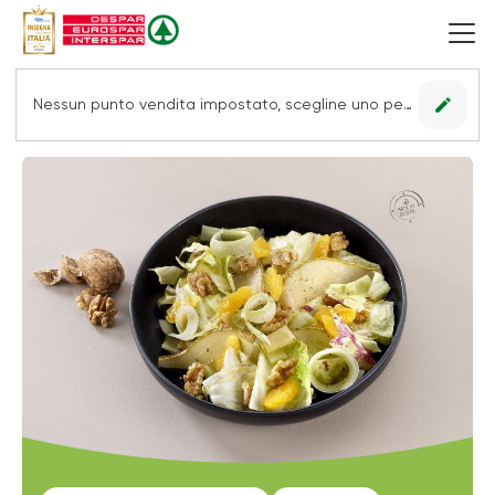
edit
Nessun punto vendita impostato, scegline uno per vedere le offerte.