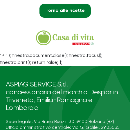
Torna alle ricette
' + '' ); finestra.document.close(); finestra.focus();
finestra.print(); return false; };
ASPIAG SERVICE S.r.l.
concessionaria del marchio Despar in
Triveneto, Emilia-Romagna e
Lombardia
Sede legale: Via Bruno Buozzi 30 39100 Bolzano (BZ)
Ufficio amministrativo centrale: Via G. Galilei, 29 35035