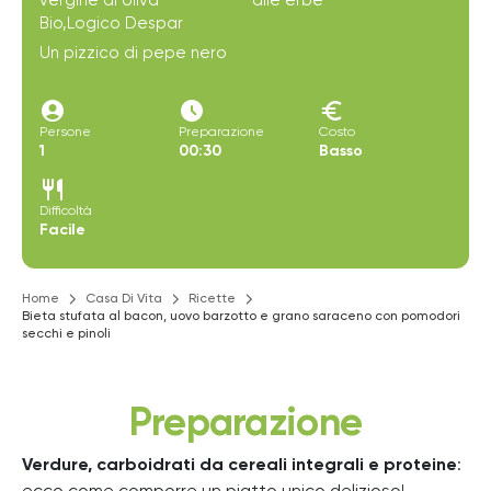
vergine di oliva
alle erbe
Bio,Logico Despar
Un pizzico di pepe nero
account_circle
access_time_filled
euro
Persone
Preparazione
Costo
1
00:30
Basso
restaurant
Difficoltà
Facile
Home
Casa Di Vita
Ricette
Bieta stufata al bacon, uovo barzotto e grano saraceno con pomodori
secchi e pinoli
Preparazione
Verdure, carboidrati da cereali integrali e proteine
: