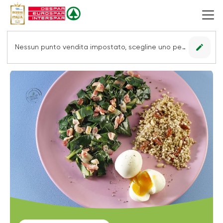
edit
Nessun punto vendita impostato, scegline uno per vedere le offerte.