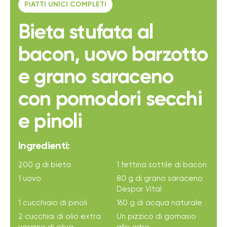
PIATTI UNICI COMPLETI
Bieta stufata al
bacon, uovo barzotto
e grano saraceno
con pomodori secchi
e pinoli
Ingredienti:
200 g di bieta
1 fettina sottile di bacon
1 uovo
80 g di grano saraceno
Despar Vital
1 cucchiaio di pinoli
160 g di acqua naturale
2 cucchiai di olio extra
Un pizzico di gomasio