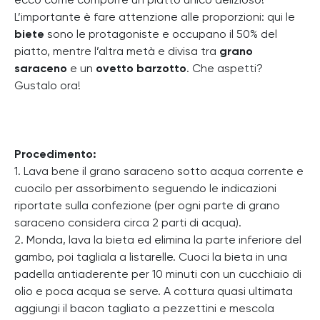
ecco come comporre un piatto unico delizioso!
L’importante è fare attenzione alle proporzioni: qui le
biete
sono le protagoniste e occupano il 50% del
piatto, mentre l’altra metà e divisa tra
grano
saraceno
e un
ovetto barzotto
. Che aspetti?
Gustalo ora!
Procedimento:
1. Lava bene il grano saraceno sotto acqua corrente e
cuocilo per assorbimento seguendo le indicazioni
riportate sulla confezione (per ogni parte di grano
saraceno considera circa 2 parti di acqua).
2. Monda, lava la bieta ed elimina la parte inferiore del
gambo, poi tagliala a listarelle. Cuoci la bieta in una
padella antiaderente per 10 minuti con un cucchiaio di
olio e poca acqua se serve. A cottura quasi ultimata
aggiungi il bacon tagliato a pezzettini e mescola