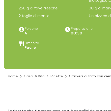
Bio,Logico 
250 g di fave fresche
30 g di man
2 foglie di menta
Un pizzico d
account_circle
access_time_filled
Persone
Preparazione
4
00:50
restaurant
Difficoltà
Facile
Home
Casa Di Vita
Ricette
Crackers di farro con cre