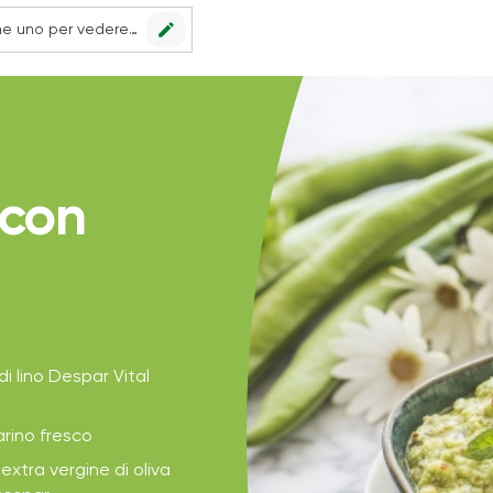
edit
Nessun punto vendita impostato, scegline uno per vedere le offerte.
 con
di lino Despar Vital
arino fresco
 extra vergine di oliva