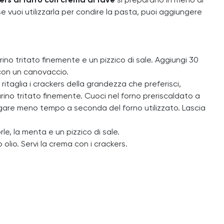
ers di farro con crema di fave
si preparano in meno di
se vuoi utilizzarla per condire la pasta, puoi aggiungere
marino tritato finemente e un pizzico di sale. Aggiungi 30
 con un canovaccio.
 ritaglia i crackers della grandezza che preferisci,
marino tritato finemente. Cuoci nel forno preriscaldato a
egare meno tempo a seconda del forno utilizzato. Lascia
le, la menta e un pizzico di sale.
olio. Servi la crema con i crackers.