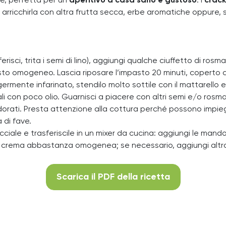
re, perfetta per un
aperitivo a casa sano e gustoso
. I
crack
i arricchirla con altra frutta secca, erbe aromatiche oppure, 
erisci, trita i semi di lino), aggiungi qualche ciuffetto di ros
osto omogeneo. Lascia riposare l’impasto 20 minuti, coperto
germente infarinato, stendilo molto sottile con il mattarello e
lali con poco olio. Guarnisci a piacere con altri semi e/o ros
 dorati. Presta attenzione alla cottura perché possono impi
 di fave.
cciale e trasferiscile in un mixer da cucina: aggiungi le mandor
 una crema abbastanza omogenea; se necessario, aggiungi altro 
Scarica il PDF della ricetta