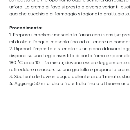
La ricetta che ti proponiamo oggi è semplici da realizza
un’ora. La crema di fave si presta a diverse varianti: puo
qualche cucchiaio di formaggio stagionato grattugiato.
Procedimento:
1. Prepara i crackers: mescola la farina con i semi (se pref
ml di olio e l’acqua, mescola fino ad ottenere un comp
2. Riprendi l’impasto e stendilo su un piano di lavoro leg
disponili su una teglia rivestita di carta forno e spennel
180 °C circa 10 – 15 minuti; devono essere leggermente
raffreddare i crackers su una gratella e prepara la crema
3. Sbollenta le fave in acqua bollente circa 1 minuto, sbu
4. Aggiungi 50 ml di olio a filo e frulla fino a ottenere