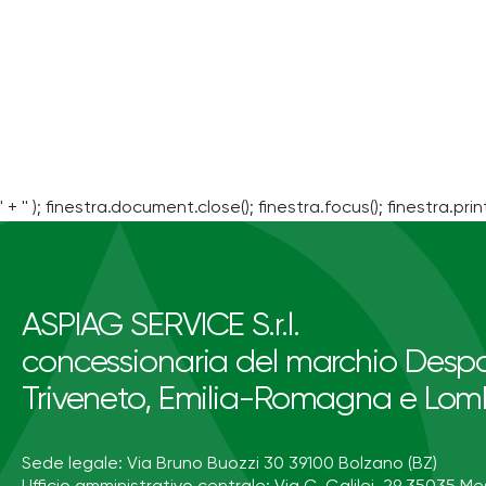
' + '' ); finestra.document.close(); finestra.focus(); finestra.print
ASPIAG SERVICE S.r.l.
concessionaria del marchio Despa
Triveneto, Emilia-Romagna e Lom
Sede legale: Via Bruno Buozzi 30 39100 Bolzano (BZ)