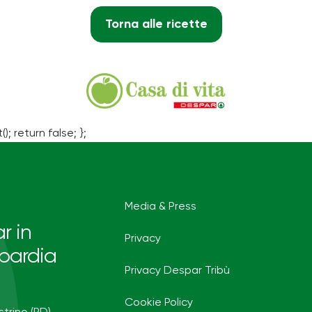
Torna alle ricette
(); return false; };
Media & Press
r in
Privacy
bardia
Privacy Despar Tribù
Cookie Policy