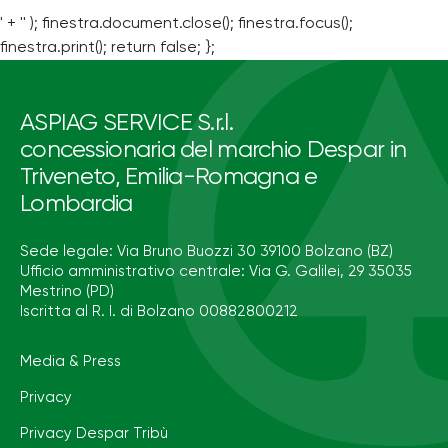
' + '' ); finestra.document.close(); finestra.focus();
finestra.print(); return false; };
ASPIAG SERVICE S.r.l.
concessionaria del marchio Despar in
Triveneto, Emilia-Romagna e
Lombardia
Sede legale: Via Bruno Buozzi 30 39100 Bolzano (BZ)
Ufficio amministrativo centrale: Via G. Galilei, 29 35035
Mestrino (PD)
Iscritta al R. I. di Bolzano 00882800212
Media & Press
Privacy
Privacy Despar Tribù