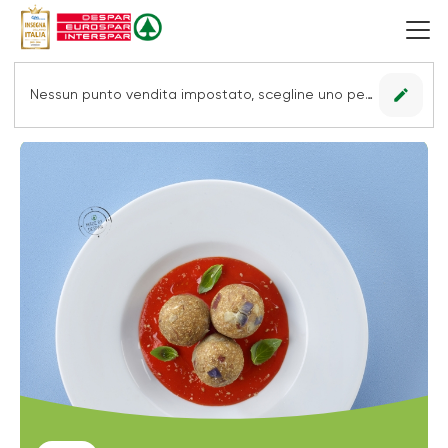
edit
Nessun punto vendita impostato, scegline uno per vedere le offerte.