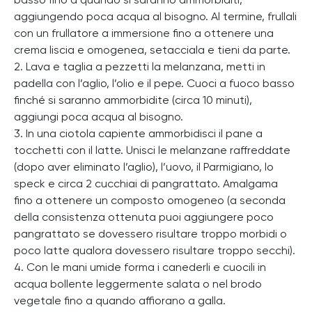
basso fino a quando si saranno ammorbiditi,
aggiungendo poca acqua al bisogno. Al termine, frullali
con un frullatore a immersione fino a ottenere una
crema liscia e omogenea, setacciala e tieni da parte.
2. Lava e taglia a pezzetti la melanzana, metti in
padella con l’aglio, l’olio e il pepe. Cuoci a fuoco basso
finché si saranno ammorbidite (circa 10 minuti),
aggiungi poca acqua al bisogno.
3. In una ciotola capiente ammorbidisci il pane a
tocchetti con il latte. Unisci le melanzane raffreddate
(dopo aver eliminato l’aglio), l’uovo, il Parmigiano, lo
speck e circa 2 cucchiai di pangrattato. Amalgama
fino a ottenere un composto omogeneo (a seconda
della consistenza ottenuta puoi aggiungere poco
pangrattato se dovessero risultare troppo morbidi o
poco latte qualora dovessero risultare troppo secchi).
4. Con le mani umide forma i canederli e cuocili in
acqua bollente leggermente salata o nel brodo
vegetale fino a quando affiorano a galla.