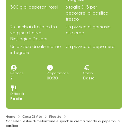
300 g di peperoni rossi
6 foglie (+ 3 per
decorare) di basilico
fresco
2 cucchiai di olio extra
Un pizzico di gomasio
vergine di oliva
alle erbe
Bio,Logico Despar
Un pizzico di sale marino
Un pizzico di pepe nero
integrale
account_circle
access_time_filled
euro
Persone
Preparazione
Costo
2
00:30
Basso
restaurant
Difficoltà
Facile
Home
Casa Di Vita
Ricette
Canederli estivi di melanzane e speck su crema fredda di peperoni al
basilico