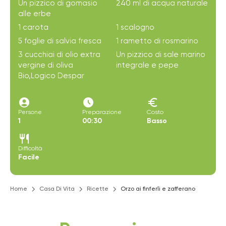
Un pizzico di gomasio
240 ml di acqua naturale
alle erbe
1 carota
1 scalogno
5 foglie di salvia fresca
1 rametto di rosmarino
3 cucchiai di olio extra
Un pizzico di sale marino
vergine di oliva
integrale e pepe
Bio,Logico Despar
account_circle
access_time_filled
euro
Persone
Preparazione
Costo
1
00:30
Basso
restaurant
Difficoltà
Facile
Home
Casa Di Vita
Ricette
Orzo ai finferli e zafferano