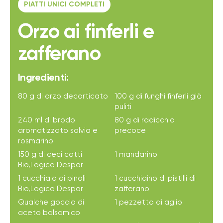
PIATTI UNICI COMPLETI
Orzo ai finferli e
zafferano
Ingredienti:
80 g di orzo decorticato
100 g di funghi finferli già
puliti
240 ml di brodo
80 g di radicchio
aromatizzato salvia e
precoce
rosmarino
150 g di ceci cotti
1 mandarino
Bio,Logico Despar
1 cucchiaio di pinoli
1 cucchiaino di pistilli di
Bio,Logico Despar
zafferano
Qualche goccia di
1 pezzetto di aglio
aceto balsamico