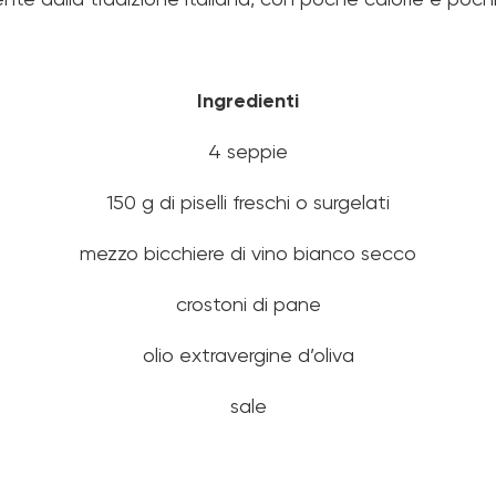
nte dalla tradizione italiana, con poche calorie e pochi
Ingredienti
4 seppie
150 g di piselli freschi o surgelati
mezzo bicchiere di vino bianco secco
crostoni di pane
olio extravergine d’oliva
sale