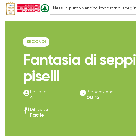
SECONDI
Fantasia di sepp
piselli
account_circle
access_time_filled
Persone
Preparazione
4
00:15
restaurant
Difficoltà
Facile