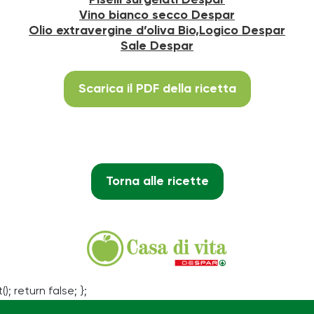
Piselli surgelati Despar
Vino bianco secco Despar
Olio extravergine d’oliva Bio,Logico Despar
Sale Despar
Scarica il PDF della ricetta
Torna alle ricette
(); return false; };