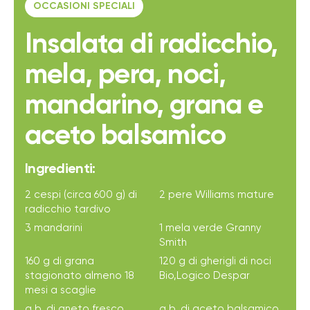
OCCASIONI SPECIALI
Insalata di radicchio,
mela, pera, noci,
mandarino, grana e
aceto balsamico
Ingredienti:
2 cespi (circa 600 g) di
2 pere Williams mature
radicchio tardivo
3 mandarini
1 mela verde Granny
Smith
160 g di grana
120 g di gherigli di noci
stagionato almeno 18
Bio,Logico Despar
mesi a scaglie
q.b. di aneto fresco
q.b. di aceto balsamico