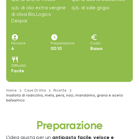
q.b. di olio extra vergine
q.b. di sale grigio
di oliva Bio,Logico
Despar
account_circle
access_time_filled
euro
Persone
Preparazione
Costo
4
00:10
Basso
restaurant
Difficoltà
Facile
Home
Casa Di Vita
Ricette
Insalata di radicchio, mela, pera, noci, mandarino, grana e aceto
balsamico
Preparazione
L’idea giusta per un
antipasto facile, veloce e