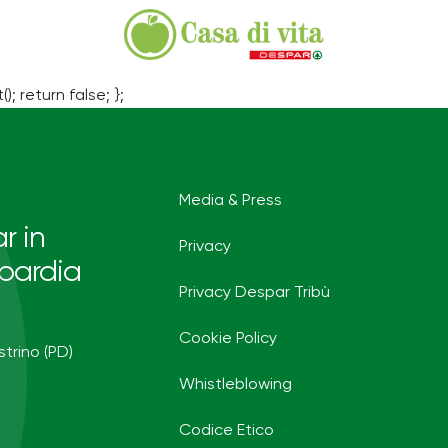
(); return false; };
Media & Press
r in
Privacy
bardia
Privacy Despar Tribù
Cookie Policy
strino (PD)
Whistleblowing
Codice Etico