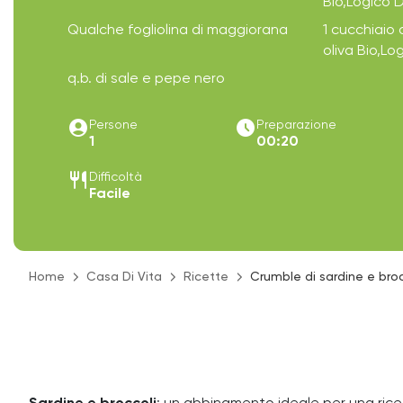
Bio,Logico 
Qualche fogliolina di maggiorana
1 cucchiaio d
oliva Bio,L
q.b. di sale e pepe nero
account_circle
access_time_filled
Persone
Preparazione
1
00:20
restaurant
Difficoltà
Facile
Home
Casa Di Vita
Ricette
Crumble di sardine e broc