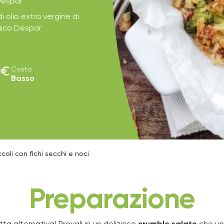
Despar
i olio extra vergine di
ogico Despar
euro
Costo
Basso
coli con fichi secchi e noci
Preparazione