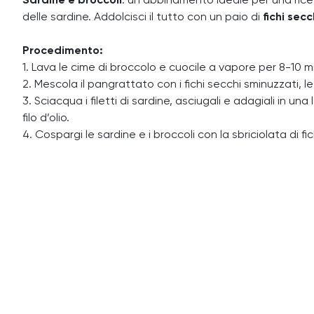
Sardine e broccoli
: un abbinamento ideale per una ricet
delle sardine. Addolcisci il tutto con un paio di
fichi secc
Procedimento:
1. Lava le cime di broccolo e cuocile a vapore per 8-10 mi
2. Mescola il pangrattato con i fichi secchi sminuzzati, l
3. Sciacqua i filetti di sardine, asciugali e adagiali in
filo d’olio.
4. Cospargi le sardine e i broccoli con la sbriciolata di f