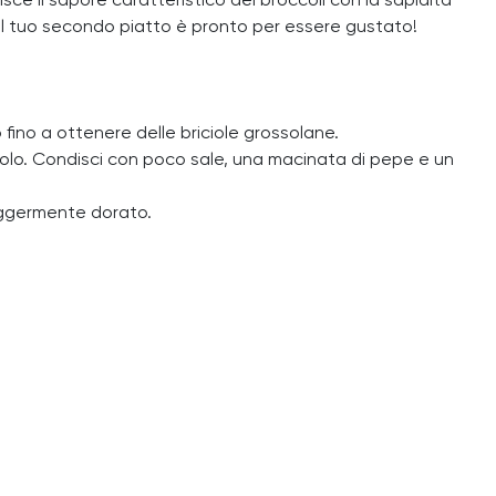
sce il sapore caratteristico dei broccoli con la sapidità
il tuo secondo piatto è pronto per essere gustato!
o fino a ottenere delle briciole grossolane.
occolo. Condisci con poco sale, una macinata di pepe e un
 leggermente dorato.