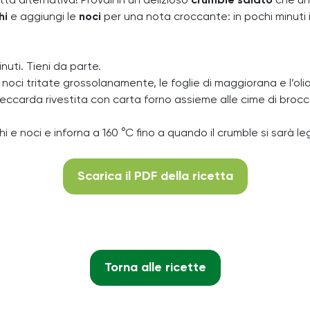
ta alternativa! Provali in un delizioso
crumble salato
che uni
hi
e aggiungi le
noci
per una nota croccante: in pochi minuti 
nuti. Tieni da parte.
e noci tritate grossolanamente, le foglie di maggiorana e l’oli
 una leccarda rivestita con carta forno assieme alle cime di br
ichi e noci e inforna a 160 °C fino a quando il crumble si sarà
Scarica il PDF della ricetta
Torna alle ricette