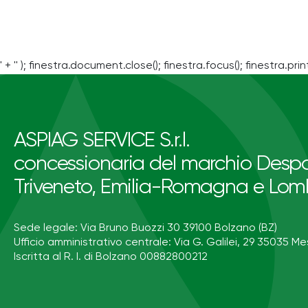
' + '' ); finestra.document.close(); finestra.focus(); finestra.print
ASPIAG SERVICE S.r.l.
concessionaria del marchio Despa
Triveneto, Emilia-Romagna e Lom
Sede legale: Via Bruno Buozzi 30 39100 Bolzano (BZ)
Ufficio amministrativo centrale: Via G. Galilei, 29 35035 Me
Iscritta al R. I. di Bolzano 00882800212