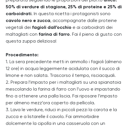
preparata seguendo le proporzioni del piatto
unico:
50% di verdure di stagione, 25% di proteine e 25% di
carboidrati
. In questa ricetta i protagonisti sono
cavolo nero e zucca
, accompagnate dalle proteine
vegetali dei
fagioli dall’occhio
e ai carboidrati dei
maltagliati con
farina di farro
. Fai il pieno di gusto con
questa zuppa deliziosa!
Procedimento:
1. La sera precedente metti in ammollo i fagioli (almeno
12 ore) in acqua leggermente acidulata con il succo di
limone e non salata. Trascorso il tempo, risciacquali.
2. Prepara l’impasto per i maltagliati su una spianatoia
mescolando la farina di farro con l’uovo e impastando
fino a ottenere una palla liscia. Fai riposare l’impasto
per almeno mezz’ora coperto da pellicola.
3. Lava le verdure, riduci in piccoli pezzi la carota e la
zucca e a listarelle il cavolo. Fai ammorbidire
dolcemente la cipolla in una casseruola con un