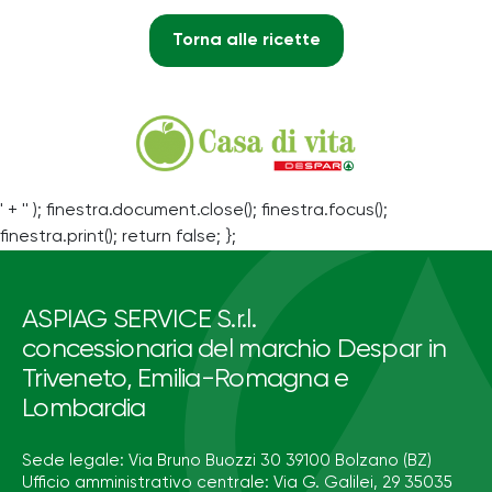
Torna alle ricette
' + '' ); finestra.document.close(); finestra.focus();
finestra.print(); return false; };
ASPIAG SERVICE S.r.l.
concessionaria del marchio Despar in
Triveneto, Emilia-Romagna e
Lombardia
Sede legale: Via Bruno Buozzi 30 39100 Bolzano (BZ)
Ufficio amministrativo centrale: Via G. Galilei, 29 35035