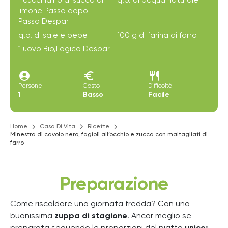
1 cucchiaino di succo di
q.b. di acqua naturale
limone Passo dopo
Passo Despar
q.b. di sale e pepe
100 g di farina di farro
1 uovo Bio,Logico Despar
account_circle
euro
restaurant
Persone
Costo
Difficoltà
1
Basso
Facile
Home
Casa Di Vita
Ricette
Minestra di cavolo nero, fagioli all’occhio e zucca con maltagliati di
farro
Preparazione
Come riscaldare una giornata fredda? Con una
buonissima
zuppa di stagione
! Ancor meglio se