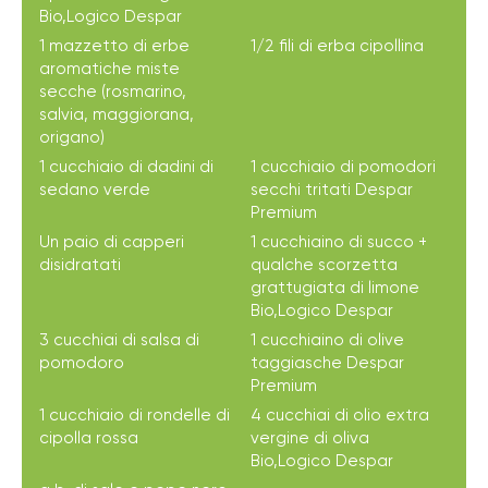
Bio,Logico Despar
1 mazzetto di erbe
1/2 fili di erba cipollina
aromatiche miste
secche (rosmarino,
salvia, maggiorana,
origano)
1 cucchiaio di dadini di
1 cucchiaio di pomodori
sedano verde
secchi tritati Despar
Premium
Un paio di capperi
1 cucchiaino di succo +
disidratati
qualche scorzetta
grattugiata di limone
Bio,Logico Despar
3 cucchiai di salsa di
1 cucchiaino di olive
pomodoro
taggiasche Despar
Premium
1 cucchiaio di rondelle di
4 cucchiai di olio extra
cipolla rossa
vergine di oliva
Bio,Logico Despar