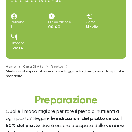
q.b. di sale e pepe nero
account_circle
access_time_filled
euro
Persone
Preparazione
Costo
1
00:40
Medio
restaurant
Difficoltà
Facile
Home
Casa Di Vita
Ricette
Merluzzo al vapore al pomodoro e taggiasche, farro, cime di rapa alle
mandorle
Preparazione
Qual è il modo migliore per fare il pieno di nutrienti a
ogni pasto? Seguire le
indicazioni del piatto unico
. Il
50% del piatto
dovrà essere occupato dalle
verdure