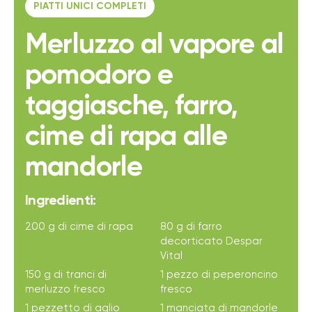
PIATTI UNICI COMPLETI
Merluzzo al vapore al
pomodoro e
taggiasche, farro,
cime di rapa alle
mandorle
Ingredienti:
200 g di cime di rapa
80 g di farro
decorticato Despar
Vital
150 g di tranci di
1 pezzo di peperoncino
merluzzo fresco
fresco
1 pezzetto di aglio
1 manciata di mandorle