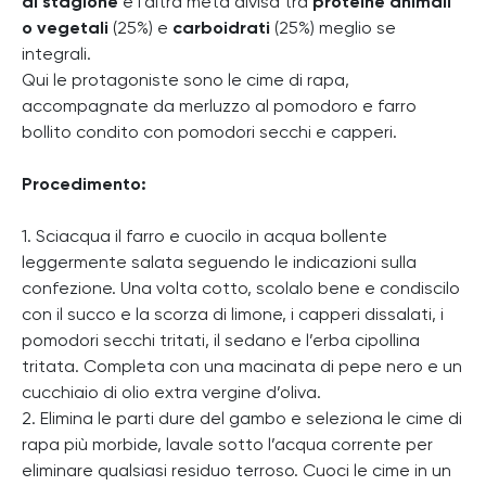
di stagione
e l’altra metà divisa tra
proteine animali
o vegetali
(25%) e
carboidrati
(25%) meglio se
integrali.
Qui le protagoniste sono le cime di rapa,
accompagnate da merluzzo al pomodoro e farro
bollito condito con pomodori secchi e capperi.
Procedimento:
1. Sciacqua il farro e cuocilo in acqua bollente
leggermente salata seguendo le indicazioni sulla
confezione. Una volta cotto, scolalo bene e condiscilo
con il succo e la scorza di limone, i capperi dissalati, i
pomodori secchi tritati, il sedano e l’erba cipollina
tritata. Completa con una macinata di pepe nero e un
cucchiaio di olio extra vergine d’oliva.
2. Elimina le parti dure del gambo e seleziona le cime di
rapa più morbide, lavale sotto l’acqua corrente per
eliminare qualsiasi residuo terroso. Cuoci le cime in un