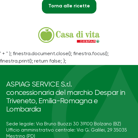
Torna alle ricette
' + '' ); finestra.document.close(); finestra.focus();
finestra.print(); return false; };
ASPIAG SERVICE S.r.l.
concessionaria del marchio Despar in
Triveneto, Emilia-Romagna e
Lombardia
Sede legale: Via Bruno Buozzi 30 39100 Bolzano (BZ)
Ufficio amministrativo centrale: Via G. Galilei, 29 35035
Mestrino (PD)