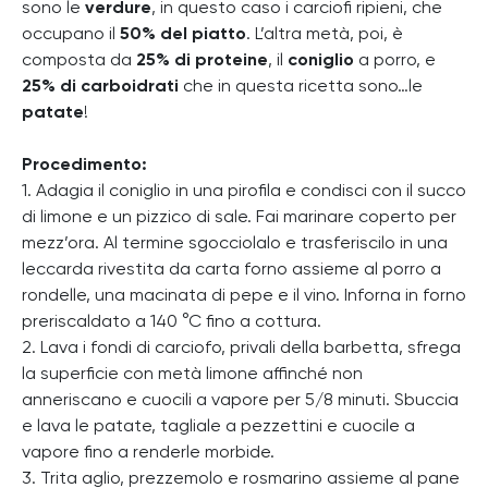
sono le
verdure
, in questo caso i carciofi ripieni, che
occupano il
50% del piatto
. L’altra metà, poi, è
composta da
25% di proteine
, il
coniglio
a porro, e
25% di carboidrati
che in questa ricetta sono…le
patate
!
Procedimento:
1. Adagia il coniglio in una pirofila e condisci con il succo
di limone e un pizzico di sale. Fai marinare coperto per
mezz’ora. Al termine sgocciolalo e trasferiscilo in una
leccarda rivestita da carta forno assieme al porro a
rondelle, una macinata di pepe e il vino. Inforna in forno
preriscaldato a 140 °C fino a cottura.
2. Lava i fondi di carciofo, privali della barbetta, sfrega
la superficie con metà limone affinché non
anneriscano e cuocili a vapore per 5/8 minuti. Sbuccia
e lava le patate, tagliale a pezzettini e cuocile a
vapore fino a renderle morbide.
3. Trita aglio, prezzemolo e rosmarino assieme al pane