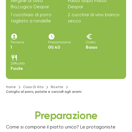
vergine di oliva
Passo dopo Passo
Bio,Logico Despar
Despar
1 cucchiaio di porro
2 cucchiai di vino bianco
tagliato a rondelle
secco
account_circle
access_time_filled
euro
Persone
Preparazione
Costo
1
00:40
Basso
restaurant
Difficoltà
Facile
Home
Casa Di Vita
Ricette
Coniglio al porro, patate e carciofi agli aromi
Preparazione
Come si compone il piatto unico? Le protagoniste