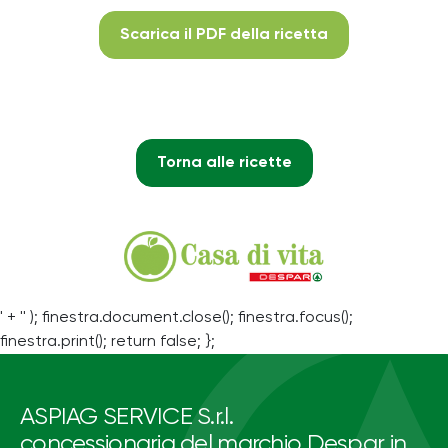
Scarica il PDF della ricetta
Torna alle ricette
' + '' ); finestra.document.close(); finestra.focus();
finestra.print(); return false; };
ASPIAG SERVICE S.r.l.
concessionaria del marchio Despar in