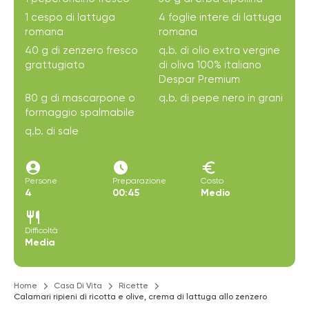
1 cespo di lattuga
4 foglie intere di lattuga
romana
romana
40 g di zenzero fresco
q.b. di olio extra vergine
grattugiato
di oliva 100% italiano
Despar Premium
80 g di mascarpone o
q.b. di pepe nero in grani
formaggio spalmabile
q.b. di sale
account_circle
access_time_filled
euro
Persone
Preparazione
Costo
4
00:45
Medio
restaurant
Difficoltà
Media
Home
Casa Di Vita
Ricette
Calamari ripieni di ricotta e olive, crema di lattuga allo zenzero