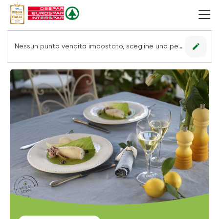
edit
Nessun punto vendita impostato, scegline uno per vedere le offerte.