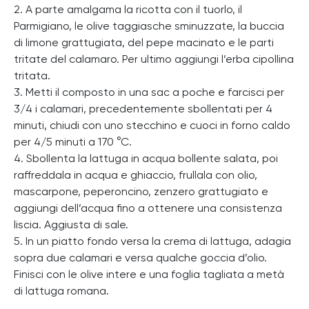
2. A parte amalgama la ricotta con il tuorlo, il
Parmigiano, le olive taggiasche sminuzzate, la buccia
di limone grattugiata, del pepe macinato e le parti
tritate del calamaro. Per ultimo aggiungi l’erba cipollina
tritata.
3. Metti il composto in una sac a poche e farcisci per
3/4 i calamari, precedentemente sbollentati per 4
minuti, chiudi con uno stecchino e cuoci in forno caldo
per 4/5 minuti a
170 °C.
4. Sbollenta la lattuga in acqua bollente salata, poi
raffreddala in acqua e ghiaccio, frullala con olio,
mascarpone, peperoncino, zenzero grattugiato e
aggiungi dell’acqua fino a ottenere una consistenza
liscia. Aggiusta di sale.
5. In un piatto fondo versa la crema di lattuga, adagia
sopra due calamari e versa qualche goccia d’olio.
Finisci con le olive intere e una foglia tagliata a metà
di lattuga romana.