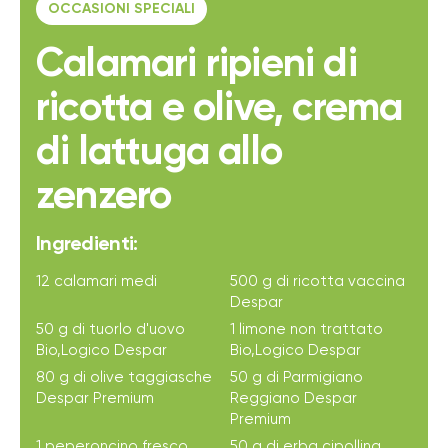
OCCASIONI SPECIALI
Calamari ripieni di
ricotta e olive, crema
di lattuga allo
zenzero
Ingredienti:
12 calamari medi
500 g di ricotta vaccina
Despar
50 g di tuorlo d'uovo
1 limone non trattato
Bio,Logico Despar
Bio,Logico Despar
80 g di olive taggiasche
50 g di Parmigiano
Despar Premium
Reggiano Despar
Premium
1 peperoncino fresco
50 g di erba cipollina