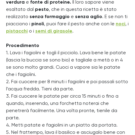
verdura
e
fonte di proteine.
Il loro sapore viene
esaltato dal
pesto
, che in questa ricetta è stato
realizzato
senza formaggio
e
senza aglio
.
E se non ti
piacciono i
pinoli
, puoi fare il pesto anche con le
noci
, i
pistacchi
o i
semi di girasole
.
Procedimento
1. Lava i fagiolini e togli il picciolo. Lava bene le patate
(lascia la buccia se sono bio) e tagliale a metà o in 4
se sono molto grandi.
Cuoci a vapore sia le patate
che i fagiolini.
2. Fai cuocere per 8 minuti i fagiolini e poi passali sotto
l’acqua fredda. Tieni da parte.
3. Fai cuocere le patate per circa 15 minuti o fino a
quando, inserendo, una forchetta noterai che
penetrerà facilmente. Una volta pronte, tienile da
parte.
4. Metti patate e fagiolini in un piatto da portata.
5. Nel frattempo, lava il basilico e asciugalo bene con