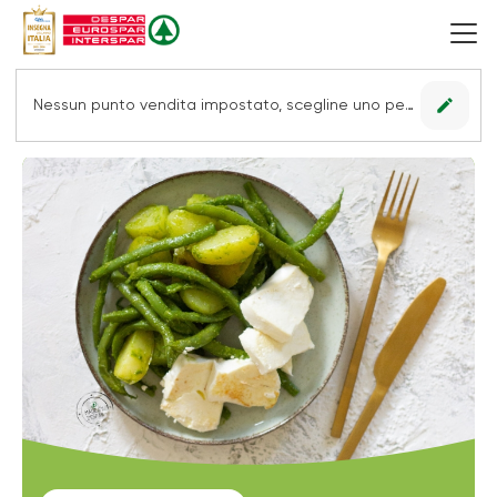
edit
Nessun punto vendita impostato, scegline uno per vedere le offerte.