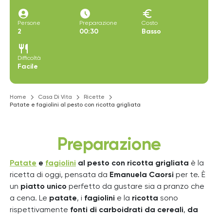
account_circle
access_time_filled
euro
Persone
Preparazione
Costo
2
00:30
Basso
restaurant
Difficoltà
Facile
Home
Casa Di Vita
Ricette
Patate e fagiolini al pesto con ricotta grigliata
Preparazione
Patate
e
fagiolini
al pesto con ricotta grigliata
è la
ricetta di oggi, pensata da
Emanuela Caorsi
per te.
È
un
piatto unico
perfetto da gustare sia a pranzo che
a cena.
Le
patate
, i
fagiolini
e la
ricotta
sono
rispettivamente
fonti di carboidrati
da cereali
,
da