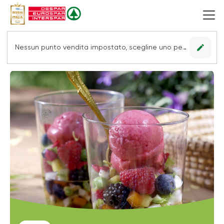
edit
Nessun punto vendita impostato, scegline uno per vedere le offerte.