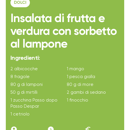
DOLCI
Insalata di frutta e
verdura con sorbetto
al lampone
Ingredienti:
2 albicocche
1 mango
8 fragole
1 pesca gialla
80 g di lamponi
80 g di more
50 g di mirtilli
2 gambi di sedano
1 zucchina Passo dopo
1 finocchio
Passo Despar
1 cetriolo
account_circle
access_time_filled
euro