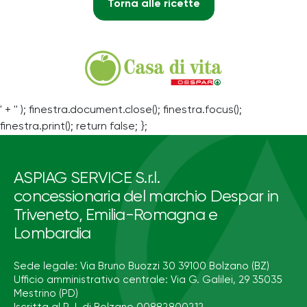
Torna alle ricette
' + '' ); finestra.document.close(); finestra.focus();
finestra.print(); return false; };
ASPIAG SERVICE S.r.l.
concessionaria del marchio Despar in
Triveneto, Emilia-Romagna e
Lombardia
Sede legale: Via Bruno Buozzi 30 39100 Bolzano (BZ)
Ufficio amministrativo centrale: Via G. Galilei, 29 35035
Mestrino (PD)