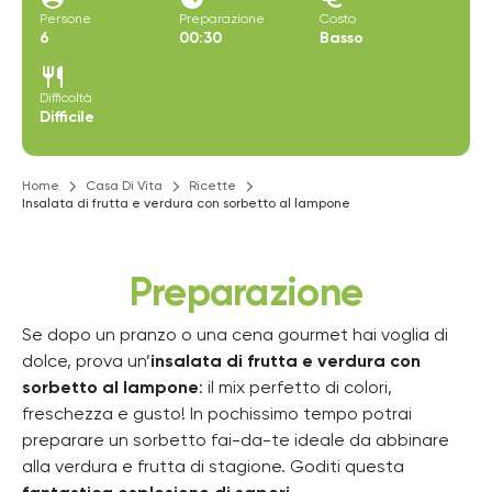
Persone
Preparazione
Costo
6
00:30
Basso
restaurant
Difficoltà
Difficile
Home
Casa Di Vita
Ricette
Insalata di frutta e verdura con sorbetto al lampone
Preparazione
Se dopo un pranzo o una cena gourmet hai voglia di
dolce, prova un’
insalata di frutta e verdura con
sorbetto al lampone
: il
mix perfetto di colori,
freschezza e gusto! In pochissimo tempo potrai
preparare un sorbetto fai-da-te ideale
da abbinare
alla verdura e frutta di stagione. Goditi questa