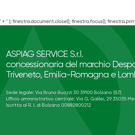
' + '' ); finestra.document.close(); finestra.focus(); finestra.print
ASPIAG SERVICE S.r.l.
concessionaria del marchio Despa
Triveneto, Emilia-Romagna e Lom
Sede legale: Via Bruno Buozzi 30 39100 Bolzano (BZ)
Ufficio amministrativo centrale: Via G. Galilei, 29 35035 Me
Iscritta al R. I. di Bolzano 00882800212