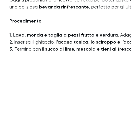
Oggi ti proponiamo la ricetta perfetta per poter gustare 
una deliziosa
bevanda rinfrescante
, perfetta per gli ul
Procedimento
1.
Lava, monda e taglia a pezzi frutta e verdura
. Adag
2. Inserisci il ghiaccio, l
’acqua tonica, lo sciroppo e l’a
3. Termina con il
succo di lime, mescola e tieni al fresc