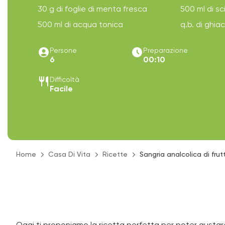
30 g di foglie di menta fresca
500 ml di s
500 ml di acqua tonica
q.b. di ghia
account_circle
access_time_filled
Persone
Preparazione
6
00:10
restaurant
Difficoltà
Facile
Home
Casa Di Vita
Ricette
Sangria analcolica di frut