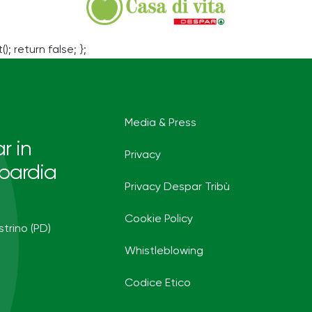
(); return false; };
Media & Press
r in
Privacy
bardia
Privacy Despar Tribù
Cookie Policy
strino (PD)
Whistleblowing
Codice Etico