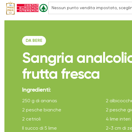
DA BERE
Sangria analcoli
frutta fresca
Ingredienti:
250 g di ananas
2 albicocch
2 pesche bianche
2 pesche gi
2 cetrioli
4 lime interi
Il succo di 5 lime
2-3 cm di z