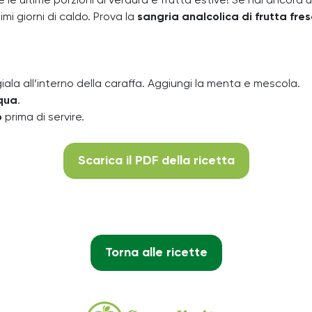
le ultime porzioni di verdura e frutta estive! Se hai ancora u
timi giorni di caldo. Prova la
sangria analcolica di frutta fre
iala all’interno della caraffa. Aggiungi la menta e mescola.
cqua
.
o
prima di servire.
Scarica il PDF della ricetta
Torna alle ricette