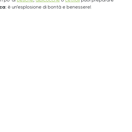
n po’ di
pesche
,
albicocche
o
cetrioli
puoi preparare
sca
: è un’esplosione di bontà e benessere!