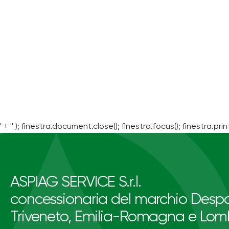
' + '' ); finestra.document.close(); finestra.focus(); finestra.print
ASPIAG SERVICE S.r.l.
concessionaria del marchio Despa
Triveneto, Emilia-Romagna e Lom