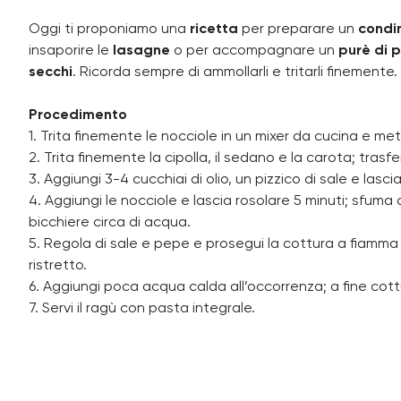
Oggi ti proponiamo una
ricetta
per preparare un
condi
insaporire le
lasagne
o per accompagnare un
purè di 
secchi
. Ricorda sempre di ammollarli e tritarli finemente.
Procedimento
1. Trita finemente le nocciole in un mixer da cucina e met
2. Trita finemente la cipolla, il sedano e la carota; tras
3. Aggiungi 3-4 cucchiai di olio, un pizzico di sale e las
4. Aggiungi le nocciole e lascia rosolare 5 minuti; sfum
bicchiere circa di acqua.
5. Regola di sale e pepe e prosegui la cottura a fiamma
ristretto.
6. Aggiungi poca acqua calda all’occorrenza; a fine cottur
7. Servi il ragù con pasta integrale.