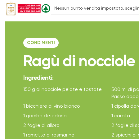
CONDIMENTI
Ragù di nocciole
Ingredienti:
150 g di nocciole pelate e tostate
500 ml di p
Passo dopo
1 bicchiere di vino bianco
1 cipolla do
1 gambo di sedano
1 carota
2 foglie di alloro
2 foglie di s
1 rametto di rosmarino
2 spicchi di 