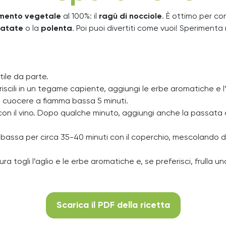
mento
vegetale
al 100%: il
ragù di nocciole
. È ottimo per co
patate
o la
polenta
. Poi puoi divertiti come vuoi! Speriment
tile da parte.
feriscili in un tegame capiente, aggiungi le erbe aromatiche e l
cia cuocere a fiamma bassa 5 minuti.
a con il vino. Dopo qualche minuto, aggiungi anche la passata
 bassa per circa 35-40 minuti con il coperchio, mescolando d
a togli l’aglio e le erbe aromatiche e, se preferisci, frulla u
Scarica il PDF della ricetta