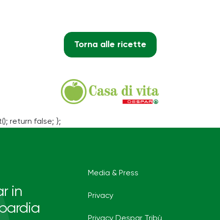
Torna alle ricette
(); return false; };
Media & Press
r in
Privacy
bardia
Privacy Despar Tribù