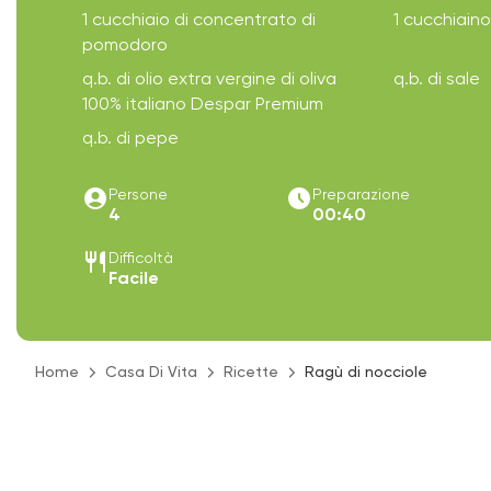
1 cucchiaio di concentrato di
1 cucchiaino
pomodoro
q.b. di olio extra vergine di oliva
q.b. di sale
100% italiano Despar Premium
q.b. di pepe
account_circle
access_time_filled
Persone
Preparazione
4
00:40
restaurant
Difficoltà
Facile
Home
Casa Di Vita
Ricette
Ragù di nocciole