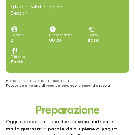
q.b. di rucola Bio,Logico
Despar
account_circle
access_time_filled
euro
Persone
Preparazione
Costo
2
00:30
Basso
restaurant
Difficoltà
Facile
Home
Casa Di Vita
Ricette
Patate dolci ripiene di yogurt greco, ceci croccanti e rucola
Preparazione
Oggi ti proponiamo una
ricetta sana
,
nutriente
e
molto gustosa
: le
patate dolci ripiene di yogurt