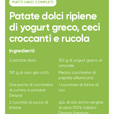
PIATTI UNICI COMPLETI
Patate dolci ripiene
di yogurt greco, ceci
croccanti e rucola
Ingredienti:
2 patate dolci
150 g di yogurt greco al
naturale
150 g di ceci già cotti
Mezzo cucchiaino di
paprika affumicata
Una punta di cucchiaino
1 cucchiaio di farina di
di cumino in polvere
riso
Despar
2 cucchiai di succo di
q.b. di olio extra vergine
limone
di oliva 100% italiano
Despar Premium