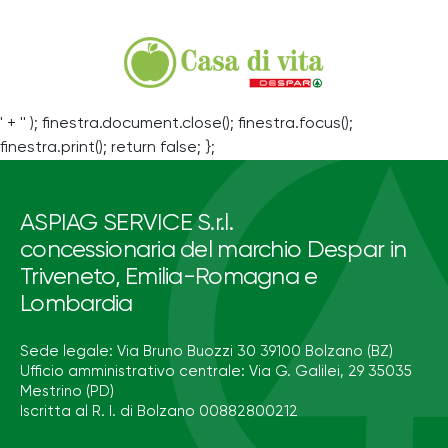
' + '' ); finestra.document.close(); finestra.focus();
finestra.print(); return false; };
ASPIAG SERVICE S.r.l.
concessionaria del marchio Despar in
Triveneto, Emilia-Romagna e
Lombardia
Sede legale: Via Bruno Buozzi 30 39100 Bolzano (BZ)
Ufficio amministrativo centrale: Via G. Galilei, 29 35035
Mestrino (PD)
Iscritta al R. I. di Bolzano 00882800212