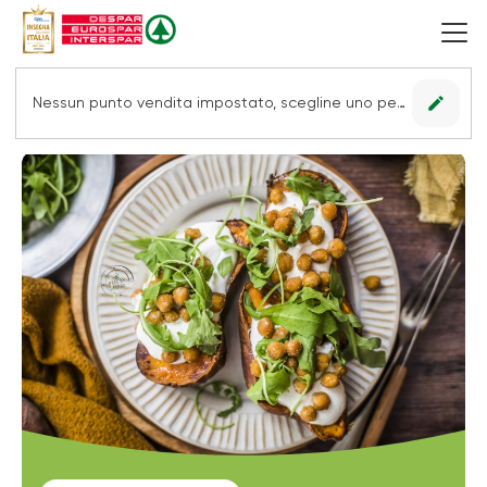
edit
Nessun punto vendita impostato, scegline uno per vedere le offerte.