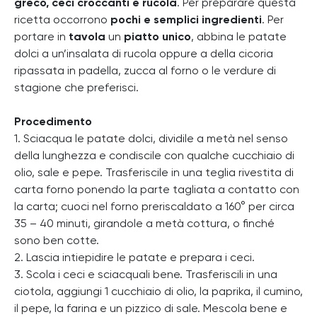
greco, ceci croccanti e rucola
. Per preparare questa
ricetta occorrono
pochi e semplici ingredienti
. Per
portare in
tavola
un
piatto unico
, abbina le patate
dolci a un’insalata di rucola oppure a della cicoria
ripassata in padella, zucca al forno o le verdure di
stagione che preferisci.
Procedimento
1. Sciacqua le patate dolci, dividile a metà nel senso
della lunghezza e condiscile con qualche cucchiaio di
olio, sale e pepe. Trasferiscile in una teglia rivestita di
carta forno ponendo la parte tagliata a contatto con
la carta; cuoci nel forno preriscaldato a 160° per circa
35 – 40 minuti, girandole a metà cottura, o finché
sono ben cotte.
2. Lascia intiepidire le patate e prepara i ceci.
3. Scola i ceci e sciacquali bene. Trasferiscili in una
ciotola, aggiungi 1 cucchiaio di olio, la paprika, il cumino,
il pepe, la farina e un pizzico di sale. Mescola bene e