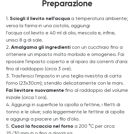
Preparazione
1.
Sciogli il lievito nell'acqua
a temperatura ambiente;
versa la farina in una ciotola, aggiungi
l'acqua col lievito e 40 ml di olio, mescola e, infine,
unisci 8 g di sale.
2.
Amalgama gli ingredienti
con un cucchiaio fino a
ottenere un impasto molto morbido e omogeneo. Fai
riposare l'impasto coperto e al riparo da correnti d'aria
fino al raddoppio (circa 3 ore).
3. Trasferisci l'impasto in una teglia rivestita di carta
forno (23x30cm); stendilo delicatamente con le mani.
Fai lievitare nuovamente
fino al raddoppio del volume
iniziale (circa 1 ora).
4. Aggiungi in superficie la cipolla a fettine, i filetti di
tonno e le olive; sala leggermente le fettine di cipolla
e aggiungi a piacere un filo d'olio.
5.
Cuoci la focaccia nel forno
a 200 °C per circa
25/30 minuti o fino a doratura.