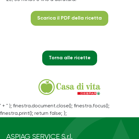
Scarica il PDF della ricetta
Torna alle ricette
' + '' ); finestra.document.close(); finestra.focus();
finestra.print(); return false; };
ASPIAG SERVICE S.r.l.