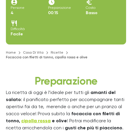
account_circle
access_time_filled
euro
Persone
Preparazione
Costo
4
00:15
Basso
restaurant
Difficoltà
Facile
Home
Casa Di Vita
Ricette
Focaccia con filetti di tonno, cipolla rossa e olive
Preparazione
La ricetta di oggi è l’ideale per tutti gli
amanti del
salato
: il panificato perfetto per accompagnare tanti
aperitivi fai da te, merende o anche per un pranzo al
sacco veloce! Prova subito la
focaccia con filetti di
tonno,
cipolla rossa
e olive
! Potrai modificare la
ricetta arricchendola con i
gusti che più ti piacciono
.