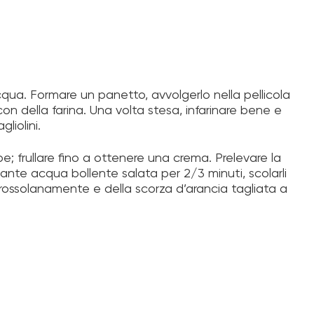
cqua. Formare un panetto, avvolgerlo nella pellicola
 con della farina. Una volta stesa, infarinare bene e
gliolini.
epe; frullare fino a ottenere una crema. Prelevare la
ante acqua bollente salata per 2/3 minuti, scolarli
i grossolanamente e della scorza d’arancia tagliata a