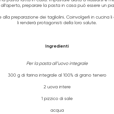
a pasta fatta in casa. Impastare aiuta a rilassarsi e mig
all’aperto, preparare la pasta in casa può essere un piac
e alla preparazione dei tagliolini. Coinvolgerli in cucina l
li renderà protagonisti della loro salute.
Ingredienti
Per la pasta all’uovo integrale
300 g di farina integrale al 100% di grano tenero
2 uova intere
1 pizzico di sale
acqua