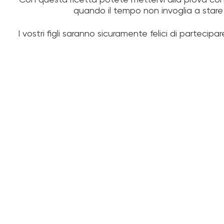
Con questa ricetta potete mettervi alla prova con l
quando il tempo non invoglia a stare 
I vostri figli saranno sicuramente felici di partecipar