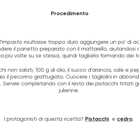
Procedimento
 l’impasto risultasse troppo duro aggiungere un po’ di a
endere il panetto preparato con il mattarello, aiutandosi
la più volte su se stessa, quindi tagliarla formando dei ta
hi non salati, 100 g di olio, il succo d’arancia, sale e p
 il pecorino grattugiato. Cuocere i tagliolini in abbond
li. Servire completando con il resto dei pistacchi tritat
julienne.
I protagonisti di questa ricetta?
Pistacchi
e
cedro
.