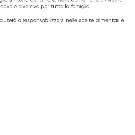
liora il tono dell’umore. Nelle domeniche d’inverno,
evole diversivo per tutta la famiglia.
i aiuterà a responsabilizzarsi nelle scelte alimentari e