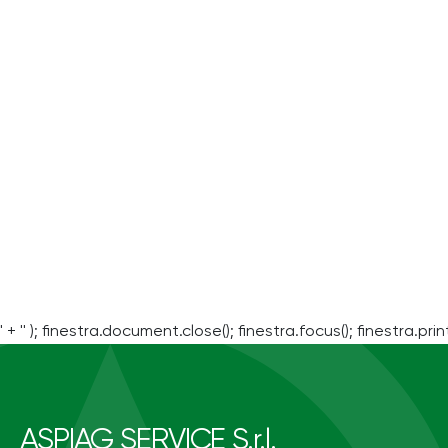
' + '' ); finestra.document.close(); finestra.focus(); finestra.print
ASPIAG SERVICE S.r.l.