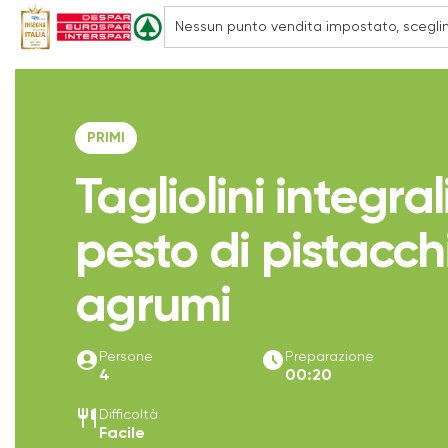
PRIMI
Tagliolini integral
pesto di pistacch
agrumi
account_circle
access_time_filled
Persone
Preparazione
4
00:20
restaurant
Difficoltà
Facile