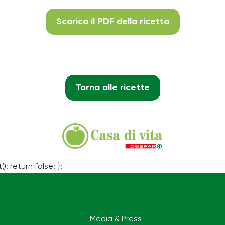
Scarica il PDF della ricetta
Torna alle ricette
(); return false; };
Media & Press