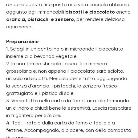
rendere questo fine pasto una vera coccola abbiamo
aggiunto agli immancabili
biscotti e cioccolato
anche
arancia, pistacchi e zenzero
, per rendere delizioso
ogni morso!
Preparazione
1. Sciogli in un pentolino o in microonde il cioccolato
insieme alla bevanda vegetale.
2. In una terrina sbriciola i biscotti in maniera
grossolana e, non appena il cioccolato sarà sciolto,
uniscilo ai biscotti. Mescola bene tutto aggiungendo
la scorza d’arancia, i pistacchi, lo zenzero fresco
grattugiato e il pizzico di sale.
3. Versa tutto nella carta da forno, arrotola formando
un cilindro e chiudi bene le estremità. Lascia rassodare
in frigorifero per 5/6 ore.
4. Togli il rotolo dalla carta da forno e taglialo a
fettine. Accompagnalo, a piacere, con della composta
di arance.