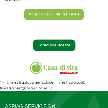
Scarica il PDF della ricetta
Torna alle ricette
' + '' ); finestra.document.close(); finestra.focus();
finestra.print(); return false; };
ASPIAG SERVICE S.r.l.