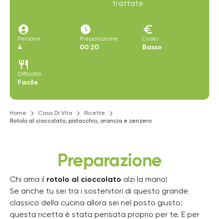
trattate
account_circle
access_time_filled
euro
Persone
Preparazione
Costo
4
00:20
Basso
restaurant
Difficoltà
Facile
Home
Casa Di Vita
Ricette
Rotolo al cioccolato, pistacchio, arancia e zenzero
Preparazione
Chi ama il
rotolo al cioccolato
alzi la mano!
Se anche tu sei tra i sostenitori di questo grande
classico della cucina allora sei nel posto giusto:
questa ricetta è stata pensata proprio per te. E per