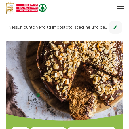
edit
Nessun punto vendita impostato, scegline uno per vedere le offerte.