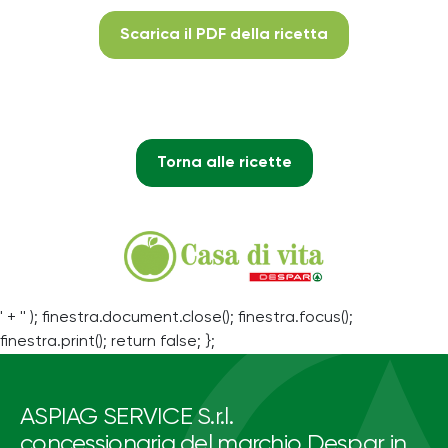
Scarica il PDF della ricetta
Torna alle ricette
' + '' ); finestra.document.close(); finestra.focus();
finestra.print(); return false; };
ASPIAG SERVICE S.r.l.
concessionaria del marchio Despar in