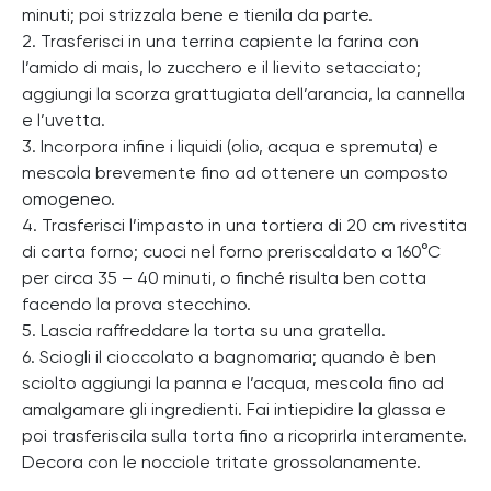
minuti; poi strizzala bene e tienila da parte.
2. Trasferisci in una terrina capiente la farina con
l’amido di mais, lo zucchero e il lievito setacciato;
aggiungi la scorza grattugiata dell’arancia, la cannella
e l’uvetta.
3. Incorpora infine i liquidi (olio, acqua e spremuta) e
mescola brevemente fino ad ottenere un composto
omogeneo.
4. Trasferisci l’impasto in una tortiera di 20 cm rivestita
di carta forno; cuoci nel forno preriscaldato a 160°C
per circa 35 – 40 minuti, o finché risulta ben cotta
facendo la prova stecchino.
5. Lascia raffreddare la torta su una gratella.
6. Sciogli il cioccolato a bagnomaria; quando è ben
sciolto aggiungi la panna e l’acqua, mescola fino ad
amalgamare gli ingredienti. Fai intiepidire la glassa e
poi trasferiscila sulla torta fino a ricoprirla interamente.
Decora con le nocciole tritate grossolanamente.