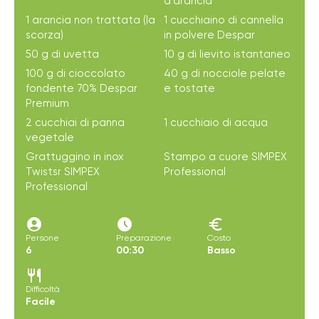
d'arancia
1 arancia non trattata (la
1 cucchiaino di cannella
scorza)
in polvere Despar
50 g di uvetta
10 g di lievito istantaneo
100 g di cioccolato
40 g di nocciole pelate
fondente 70% Despar
e tostate
Premium
2 cucchiai di panna
1 cucchiaio di acqua
vegetale
Grattuggino in inox
Stampo a cuore SIMPEX
Twistsr SIMPEX
Professional
Professional
account_circle
access_time_filled
euro
Persone
Preparazione
Costo
6
00:30
Basso
restaurant
Difficoltà
Facile