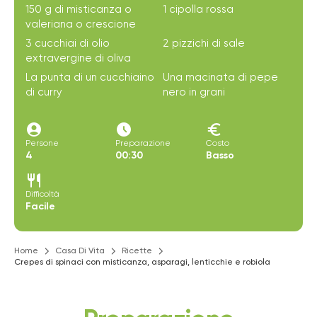
150 g di misticanza o
1 cipolla rossa
valeriana o crescione
3 cucchiai di olio
2 pizzichi di sale
extravergine di oliva
La punta di un cucchiaino
Una macinata di pepe
di curry
nero in grani
account_circle
access_time_filled
euro
Persone
Preparazione
Costo
4
00:30
Basso
restaurant
Difficoltà
Facile
Home
Casa Di Vita
Ricette
Crepes di spinaci con misticanza, asparagi, lenticchie e robiola