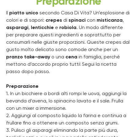
Preparazione
Il
piatto unico
secondo Casa Di Vita? Un’esplosione di
colori e di sapori:
crepes
di
spinaci
con
misticanza
,
asparagi
,
lenticchie
e
robiola
. Un modo differente
per preparare questi ingredienti e soprattutto per
consumarli nelle giuste proporzioni.
Queste crepes dal
gusto molto delicato sono comode anche per un
pranzo take-away
o una
cena
in famiglia, perché
mettono d’accordo proprio tutti!
Segui la ricetta
passo dopo passo.
Preparazione
1. In un bicchiere a bordi alti rompi le uova, aggiungi la
bevanda d’avena, lo spinacino lavato e il sale. Frulla
con un mixer a immersione.
2. Aggiungi al composto liquido la farina e continua a
frullare fino a ottenere un composto senza grumi.
3. Pulisci gli asparagi eliminando la parte più dura,