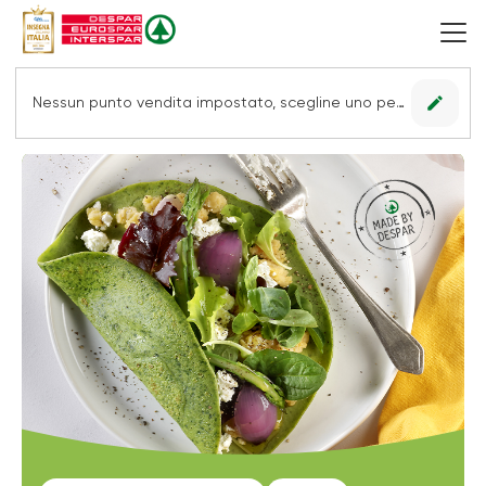
edit
Nessun punto vendita impostato, scegline uno per vedere le offerte.