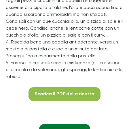
tagliali pezzi e cuocili in una padella antiaderente
assieme alla cipolla a faldine, l’olio e poca acqua fino a
quando si saranno ammorbiditi ma non sfaldati.
Condiscili con un due cucchiai olio, un pizzico di sale e il
pepe nero. Condisci anche le lenticchie cotte con un
cucchiaio d’olio, un pizzico di sale e con il curry.
4. Riscalda bene una padella antiaderente, versa un
mestolo di pastella e cuocila un minuto per lato.
Prosegui fino a esaurimento della pastella.
5. Farcisci le crespelle con la misticanza (o il crescione
o la rucola o la valeriana), gli asparagi, le lenticchie e la
robiola.
Scarica il PDF della ricetta