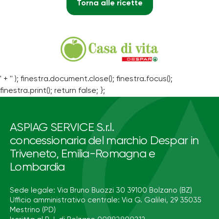
Torna alle ricette
' + '' ); finestra.document.close(); finestra.focus();
finestra.print(); return false; };
ASPIAG SERVICE S.r.l.
concessionaria del marchio Despar in
Triveneto, Emilia-Romagna e
Lombardia
Sede legale: Via Bruno Buozzi 30 39100 Bolzano (BZ)
Ufficio amministrativo centrale: Via G. Galilei, 29 35035
Mestrino (PD)