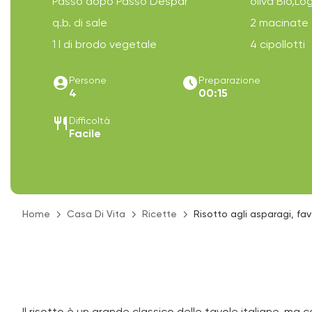
Passo dopo Passo Despar
oliva Bio,L
q.b. di sale
2 macinate 
1 l di brodo vegetale
4 cipollotti
account_circle
access_time_filled
Persone
Preparazione
4
00:15
restaurant
Difficoltà
Facile
Home
Casa Di Vita
Ricette
Risotto agli asparagi, fa