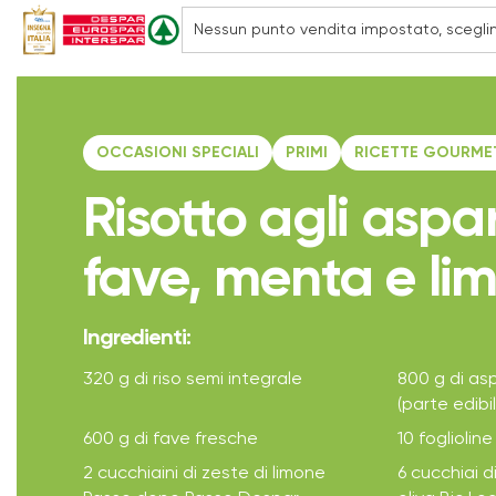
OCCASIONI SPECIALI
PRIMI
RICETTE GOURME
Risotto agli aspa
fave, menta e li
Ingredienti:
320 g di riso semi integrale
800 g di asp
(parte edibil
600 g di fave fresche
10 fogliolin
2 cucchiaini di zeste di limone
6 cucchiai di