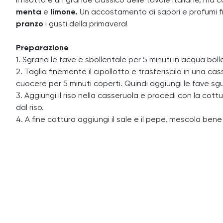
Il risotto è un grande classico delle tavole italiane, ma
menta
e
limone.
Un accostamento di sapori e profumi fr
pranzo
i gusti della primavera!
Preparazione
1. Sgrana le fave e sbollentale per 5 minuti in acqua bol
2. Taglia finemente il cipollotto e trasferiscilo in una ca
cuocere per 5 minuti coperti. Quindi aggiungi le fave sgu
3. Aggiungi il riso nella casseruola e procedi con la co
dal riso.
4. A fine cottura aggiungi il sale e il pepe, mescola bene