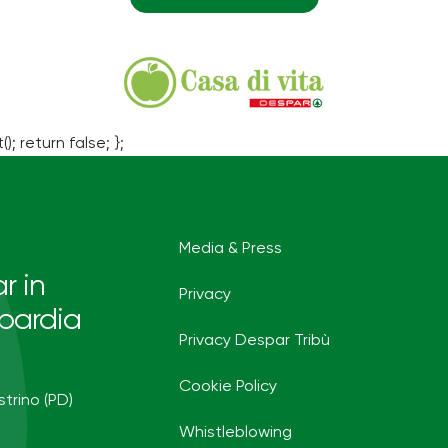
(); return false; };
Media & Press
r in
Privacy
bardia
Privacy Despar Tribù
Cookie Policy
strino (PD)
Whistleblowing