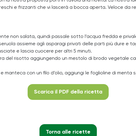
 con la nostra proposta porti in tavola una novità! La nostra i
eschi e frizzanti che vi lascerà a bocca aperta. Veloce da re
lente non salata, quindi passale sotto l’acqua fredda e privale
sseruola assieme agli asparagi privati delle parti più dure e ta
sciate e lascia cuocere per altri 5 minuti.
ttura del risotto aggiungendo un mestolo di brodo vegetale c
 e manteca con un filo d’olio, aggiungi le foglioline di menta
Scarica il PDF della ricetta
Torna alle ricette