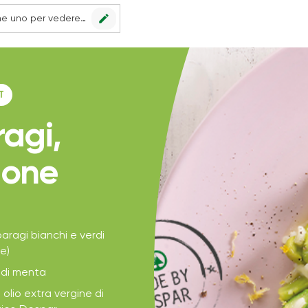
edit
Nessun punto vendita impostato, scegline uno per vedere le offerte.
T
ragi,
mone
aragi bianchi e verdi
e)
e di menta
 olio extra vergine di