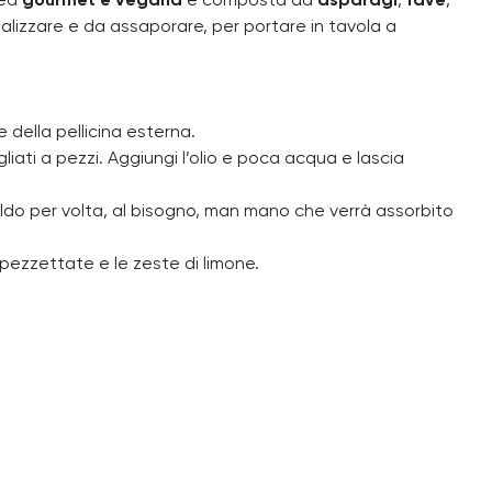
dea
gourmet e
vegana
è composta da
asparagi
,
fave
,
alizzare e da assaporare, per portare in tavola a
 della pellicina esterna.
gliati a pezzi. Aggiungi l’olio e poca acqua e lascia
aldo per volta, al bisogno, man mano che verrà assorbito
 spezzettate e le zeste di limone.