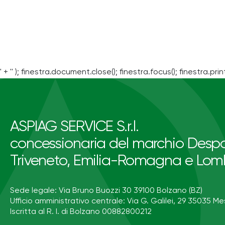
' + '' ); finestra.document.close(); finestra.focus(); finestra.print
ASPIAG SERVICE S.r.l.
concessionaria del marchio Despa
Triveneto, Emilia-Romagna e Lom
Sede legale: Via Bruno Buozzi 30 39100 Bolzano (BZ)
Ufficio amministrativo centrale: Via G. Galilei, 29 35035 Me
Iscritta al R. I. di Bolzano 00882800212