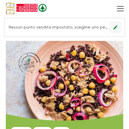
edit
Nessun punto vendita impostato, scegline uno per vedere le offerte.