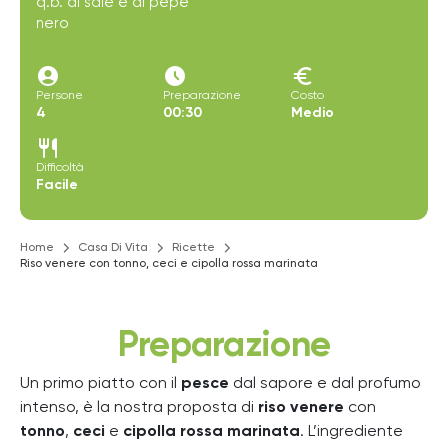
q.b. di sale e di pepe
nero
account_circle
access_time_filled
euro
Persone
Preparazione
Costo
4
00:30
Medio
restaurant
Difficoltà
Facile
Home
Casa Di Vita
Ricette
Riso venere con tonno, ceci e cipolla rossa marinata
Preparazione
Un primo piatto con il
pesce
dal sapore e dal profumo
intenso, è la nostra proposta di
riso venere
con
tonno
,
ceci
e
cipolla rossa marinata
. L’ingrediente