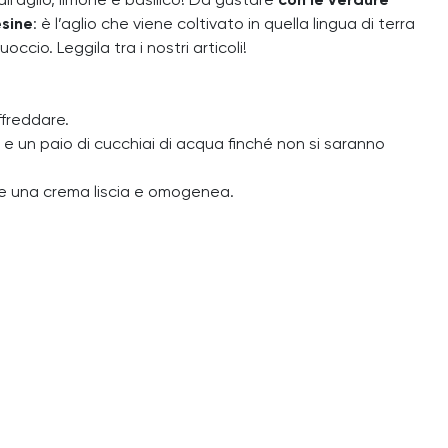
all’aglio, limone e basilico! Da gustare
con le verdure
esine
: è l’aglio che viene coltivato in quella lingua di terra
ccio. Leggila tra i nostri articoli!
ffreddare.
io e un paio di cucchiai di acqua finché non si saranno
enere una crema liscia e omogenea.