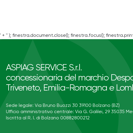
' + '' ); finestra.document.close(); finestra.focus(); finestra.print
ASPIAG SERVICE S.r.l.
concessionaria del marchio Despa
Triveneto, Emilia-Romagna e Lom
Sede legale: Via Bruno Buozzi 30 39100 Bolzano (BZ)
Ufficio amministrativo centrale: Via G. Galilei, 29 35035 Me
Iscritta al R. I. di Bolzano 00882800212