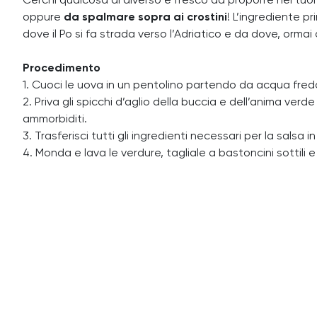
Cerchi qualcosa di diverso e fresco da proporre nei tuo
oppure
da spalmare sopra ai crostini
! L’ingrediente p
dove il Po si fa strada verso l’Adriatico e da dove, ormai 
Procedimento
1. Cuoci le uova in un pentolino partendo da acqua fredda
2. Priva gli spicchi d’aglio della buccia e dell’anima verd
ammorbiditi.
3. Trasferisci tutti gli ingredienti necessari per la salsa
4. Monda e lava le verdure, tagliale a bastoncini sottili 