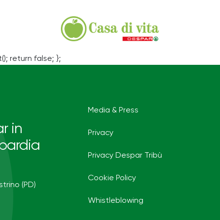
(); return false; };
Media & Press
r in
Privacy
bardia
Privacy Despar Tribù
Cookie Policy
strino (PD)
Whistleblowing