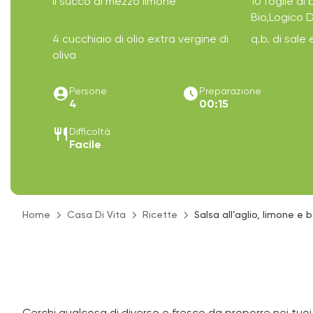
Il succo di mezzo limone
10 foglie di 
Bio,Logico 
4 cucchiaio di olio extra vergine di
q.b. di sale
oliva
account_circle
access_time_filled
Persone
Preparazione
4
00:15
restaurant
Difficoltà
Facile
Home
Casa Di Vita
Ricette
Salsa all’aglio, limone e 