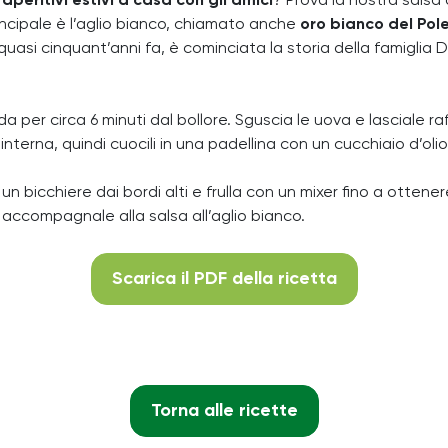
i
aperitivi estivi a casa con gli amici
? Prova la nostra salsa 
rincipale è l’aglio bianco, chiamato anche
oro bianco del Pol
quasi cinquant’anni fa, è cominciata la storia della famiglia Duo
 per circa 6 minuti dal bollore. Sguscia le uova e lasciale ra
e interna, quindi cuocili in una padellina con un cucchiaio d’ol
 in un bicchiere dai bordi alti e frulla con un mixer fino a ott
e accompagnale alla salsa all’aglio bianco.
Scarica il PDF della ricetta
Torna alle ricette