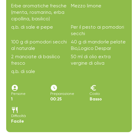
Erbe aromatiche fresche
Mezzo limone
(menta, rosmarino, erba
cipollina, basilico)
q.b. di sale e pepe
Per il pesto ai pomodori
secchi
100 g di pomodori secchi
40 g di mandorle pelate
al naturale
Bio,Logico Despar
2 manciate di basilico
50 ml di olio extra
fresco
vergine di oliva
q.b. di sale
account_circle
access_time_filled
euro
Persone
Preparazione
Costo
1
00:25
Basso
restaurant
Difficoltà
Facile