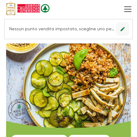
edit
Nessun punto vendita impostato, scegline uno per vedere le offerte.