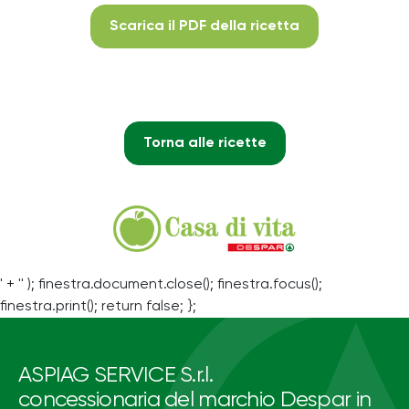
Scarica il PDF della ricetta
Torna alle ricette
' + '' ); finestra.document.close(); finestra.focus();
finestra.print(); return false; };
ASPIAG SERVICE S.r.l.
concessionaria del marchio Despar in