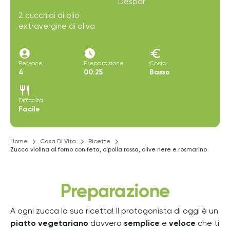
Despar
2 cucchiai di olio
extravergine di oliva
account_circle
access_time_filled
euro
Persone
Preparazione
Costo
4
00:25
Basso
restaurant
Difficoltà
Facile
Home
Casa Di Vita
Ricette
Zucca violina al forno con feta, cipolla rossa, olive nere e rosmarino
Preparazione
A ogni zucca la sua ricetta!
Il protagonista di oggi è un
piatto vegetariano
davvero
semplice
e
veloce
che ti