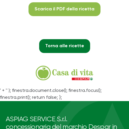
Scarica il PDF della ricetta
Torna alle ricette
' + '' ); finestra.document.close(); finestra.focus();
finestra.print(); return false; };
ASPIAG SERVICE S.r.l.
concessionaria del marchio Despar in