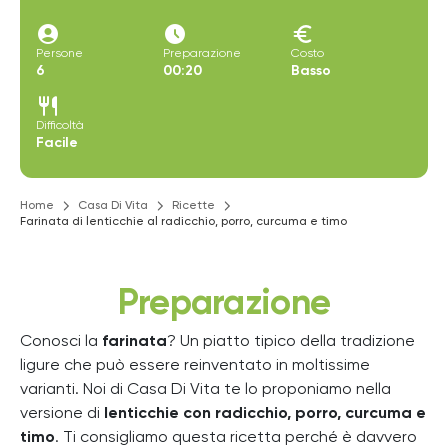
account_circle
access_time_filled
euro
Persone
Preparazione
Costo
6
00:20
Basso
restaurant
Difficoltà
Facile
Home
Casa Di Vita
Ricette
Farinata di lenticchie al radicchio, porro, curcuma e timo
Preparazione
Conosci la
farinata
? Un piatto tipico della tradizione
ligure che può essere reinventato in moltissime
varianti. Noi di Casa Di Vita te lo proponiamo nella
versione di
lenticchie con radicchio, porro, curcuma e
timo
. Ti consigliamo questa ricetta perché è davvero