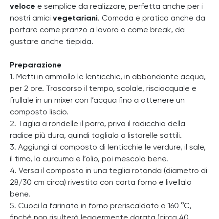
veloce
e semplice da realizzare, perfetta anche per i
nostri amici
vegetariani
. Comoda e pratica anche da
portare come pranzo a lavoro o come break, da
gustare anche tiepida.
Preparazione
1. Metti in ammollo le lenticchie, in abbondante acqua,
per 2 ore. Trascorso il tempo, scolale, risciacquale e
frullale in un mixer con l’acqua fino a ottenere un
composto liscio.
2. Taglia a rondelle il porro, priva il radicchio della
radice più dura, quindi taglialo a listarelle sottili.
3. Aggiungi al composto di lenticchie le verdure, il sale,
il timo, la curcuma e l’olio, poi mescola bene.
4. Versa il composto in una teglia rotonda (diametro di
28/30 cm circa) rivestita con carta forno e livellalo
bene.
5. Cuoci la farinata in forno preriscaldato a 160 °C,
finché non risulterà leggermente dorata (circa 40