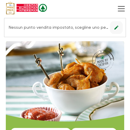
edit
Nessun punto vendita impostato, scegline uno per vedere le offerte.