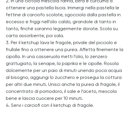
2. In una ciotola mescola farina, birra e curcuma a
ottenere una pastella liscia. Immergi nella pastella le
fettine di carciofo scolate, sgocciola dalla pastella in
eccesso e friggi nell’olio caldo, girandole di tanto in
tanto, finché saranno leggermente dorate. Scola su
carta assorbente, poi sala.
3. Per il ketchup lava le fragole, privale del picciolo e
frullale fino a ottenere una purea. Affetta finemente la
cipolla. In una casseruola metti l’olio, lo zenzero
grattugiato, la senape, la paprika e le cipolle. Rosola
dolcemente per un paio di minuti unendo poca acqua
al bisogno, aggiungi lo zucchero e prosegui la cottura
per altri due minuti. Unisci anche la purea di fragole, il
concentrato di pomodoro, il sale e l’aceto, mescola
bene e lascia cuocere per 10 minuti.
4. Servi i carciofi con il ketchup di fragole.