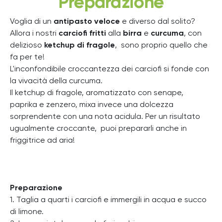
Preparazione
Voglia di un
antipasto veloce
e diverso dal solito?
Allora i nostri
carciofi fritti
alla
birra
e
curcuma
, con
delizioso
ketchup di fragole
,
sono proprio quello che
fa per te!
L'inconfondibile croccantezza dei carciofi si fonde con
la vivacità della curcuma.
Il ketchup di fragole, aromatizzato con senape,
paprika e zenzero, mixa invece una dolcezza
sorprendente con una nota acidula. Per un risultato
ugualmente croccante, puoi prepararli anche in
friggitrice ad aria!
Preparazione
1. Taglia a quarti i carciofi e immergili in acqua e succo
di limone.