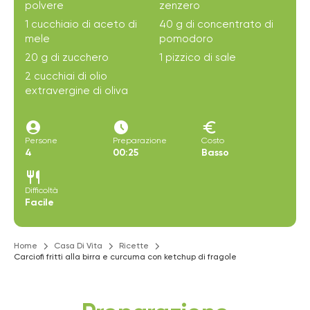
polvere
zenzero
1 cucchiaio di aceto di
40 g di concentrato di
mele
pomodoro
20 g di zucchero
1 pizzico di sale
2 cucchiai di olio
extravergine di oliva
account_circle
access_time_filled
euro
Persone
Preparazione
Costo
4
00:25
Basso
restaurant
Difficoltà
Facile
Home
Casa Di Vita
Ricette
Carciofi fritti alla birra e curcuma con ketchup di fragole